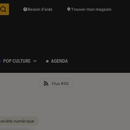
Besoin d’aide
Trouver mon magasin
Des suggestions de produits vont vous être proposées pendant vo
POP CULTURE
AGENDA
Flux RSS
Société numérique