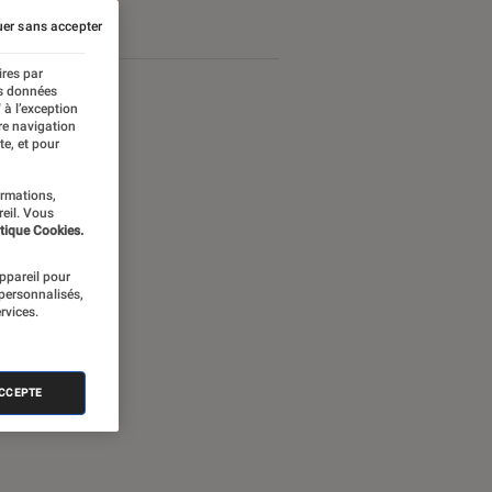
er sans accepter
ires par
es données
 à l’exception
re navigation
te, et pour
ormations,
reil. Vous
tique Cookies.
appareil pour
 personnalisés,
rvices.
nectée
ACCEPTE