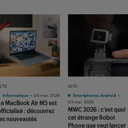
CTU
ACTU
Informatique
•
04 mar. 2026
Smartphones Android
•
Le MacBook Air M5 est
03 mar. 2026
MWC 2026 : c’est quoi
officialisé : découvrez
cet étrange Robot
les nouveautés
Phone que veut lancer