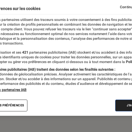
Gaming
Mobilité urbaine
Continu
rences sur les cookies
 partenaires utilisent des traceurs soumis à votre consentement à des fins publicita
r la création de profils personnalisés en combinant les données de navigation et l
e compte client. Vous pouvez refuser les traceurs via le lien "continuer sans accepter"
sques audio, objets connectés… l’Éclaireur
 nécessaires au fonctionnement optimal de nos services notamment l’aide dans vot
atalogue et la personnalisation des contenus, l’analyse des performances de notre si
 de l’actualité Tech décryptée, de nombreux
s transactions.
ue des tests de produits, réalisés par le
isation et ses
421
partenaires publicitaires (IAB) stockent et/ou accèdent à des inf
es identifiants uniques de cookies pour traiter les données personnelles, sur un appa
pter ou gérer vos préférences en cliquant ci-dessous ou à tout moment dans la
Poli
res publicitaires (IAB) traitent des données selon les finalités suivantes :
 données de géolocalisation précises. Analyser activement les caractéristiques de l’
tion. Stocker et/ou accéder à des informations sur un appareil. Publicités et contenu
erformance des publicités et du contenu, études d’audience et développement de se
s partenaires IAB
Android
Test
PC
Windows
Montre con
S PRÉFÉRENCES
J'