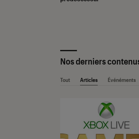
ètre SAV Fnac-
 2025 !
Nos derniers contenu
Tout
Articles
Événéments