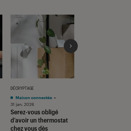
DÉCRYPTAGE
DÉCRYPTAGE
Maison connectée
•
Son
•
30 jan. 2026
Voici pourquoi les
31 jan. 2026
Serez-vous obligé
casques et écoute
d’avoir un thermostat
filaires font un re
chez vous dès
fracassant