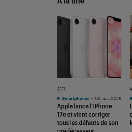
À la une
ACTU
A
•
08 oct. 2025
Smartphones
•
03 mar. 2026
 sont les produits
Apple lance l’iPhone
lus durables du
17e et vient corriger
é ? Découvrez les
tous les défauts de son
usions du
prédécesseur