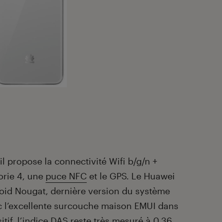
il propose la connectivité Wifi b/g/n +
rie 4, une
puce NFC
et le GPS. Le Huawei
roid Nougat, dernière version du système
ec l’excellente surcouche maison EMUI dans
if, l’
indice DAS
reste très mesuré à 0,36