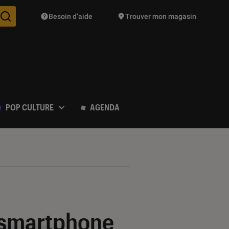
Besoin d’aide
Trouver mon magasin
Des suggestions de produits vont vous être proposées pendant vo
POP CULTURE
AGENDA
e smartphone