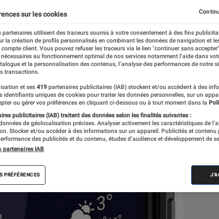
Continu
rences sur les cookies
 partenaires utilisent des traceurs soumis à votre consentement à des fins publicita
r la création de profils personnalisés en combinant les données de navigation et l
e compte client. Vous pouvez refuser les traceurs via le lien "continuer sans accepter"
 nécessaires au fonctionnement optimal de nos services notamment l’aide dans vot
atalogue et la personnalisation des contenus, l’analyse des performances de notre si
s transactions.
isation et ses
419
partenaires publicitaires (IAB) stockent et/ou accèdent à des inf
Sél
es identifiants uniques de cookies pour traiter les données personnelles, sur un appa
pter ou gérer vos préférences en cliquant ci-dessous ou à tout moment dans la
Poli
res publicitaires (IAB) traitent des données selon les finalités suivantes :
 données de géolocalisation précises. Analyser activement les caractéristiques de l’
tion. Stocker et/ou accéder à des informations sur un appareil. Publicités et contenu
erformance des publicités et du contenu, études d’audience et développement de se
s partenaires IAB
S PRÉFÉRENCES
J'