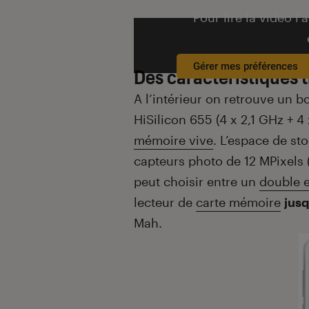
Pour lire la vidéo l’
Gérer mes préférences
Des caractéristiques t
A l’intérieur on retrouve un 
HiSilicon 655 (4 x 2,1 GHz + 4
mémoire vive
. L’espace de st
capteurs photo de 12 MPixels (f
peut choisir entre un
double 
lecteur de
carte mémoire
jus
Mah.