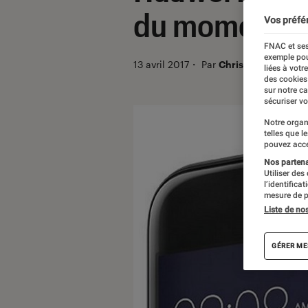
du moment ?
Vos préfé
FNAC et ses
exemple pou
13 avril 2017
・
Par
Christian Ferreol
liées à votr
des cookies
sur notre c
sécuriser vo
Notre organ
telles que l
pouvez acce
Nos partenai
Utiliser des
l’identifica
mesure de p
Liste de no
GÉRER ME