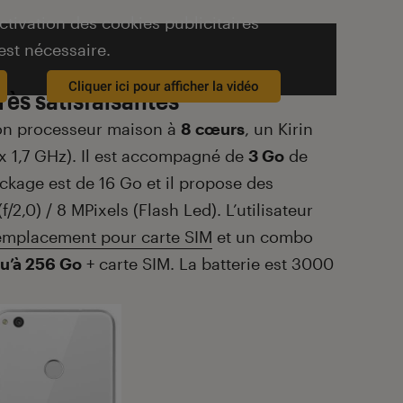
activation des cookies publicitaires
est nécessaire.
Cliquer ici pour afficher la vidéo
rès satisfaisantes
bon processeur maison à
8 cœurs
, un Kirin
 x 1,7 GHz). Il est accompagné de
3 Go
de
ockage est de 16 Go et il propose des
/2,0) / 8 MPixels (Flash Led). L’utilisateur
emplacement pour carte SIM
et un combo
qu’à 256 Go
+ carte SIM. La batterie est 3000