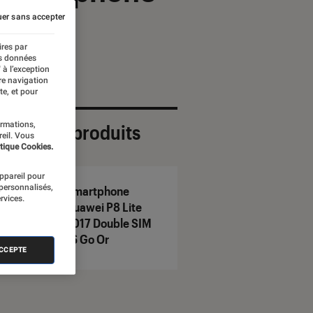
er sans accepter
ires par
es données
 à l’exception
re navigation
te, et pour
ormations,
ection de produits
reil. Vous
tique Cookies.
appareil pour
 personnalisés,
Smartphone
rvices.
Huawei P8 Lite
2017 Double SIM
16 Go Or
ACCEPTE