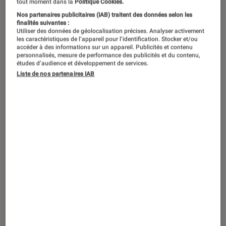
La bataille fait rage entre Android et
tout moment dans la
Politique Cookies.
iOS qui se partagent pas moins de
Nos partenaires publicitaires (IAB) traitent des données selon les
finalités suivantes :
98% des parts de système
Utiliser des données de géolocalisation précises. Analyser activement
les caractéristiques de l’appareil pour l’identification. Stocker et/ou
d’exploitation mobile. Mais désormais
accéder à des informations sur un appareil. Publicités et contenu
personnalisés, mesure de performance des publicités et du contenu,
privée des services Google, la marque
études d’audience et développement de services.
Liste de nos partenaires IAB
Huawei compte bien se frayer une
place et gagner en importance, à la
manière dont ses smartphones ont
rencontré un réel engouement.
Un allié qui devient un concurrent
Tout est parti d’une affaire de politique. En mai
2019, l’administration Trump a porté des
sanctions à l’encontre de la Chine et des séries
d’embargos, notamment sur les produits