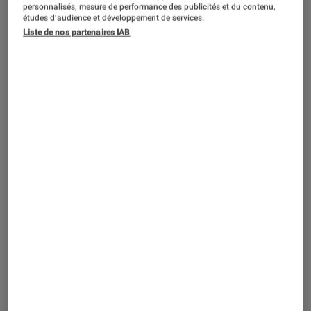
personnalisés, mesure de performance des publicités et du contenu,
nouveau Nikon offre un mix
études d’audience et développement de services.
Liste de nos partenaires IAB
intéressant entre le D7200 et le D500,
deux modèles phares de la marque, le
tout enrobé d’un design séduisant et
d’un zest d’innovation.
Introduction