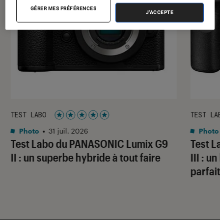
GÉRER MES PRÉFÉRENCES
J'ACCEPTE
TEST LABO
TEST LA
Noté 5 étoiles sur 5
Photo
•
31 juil. 2026
Photo
Test Labo du PANASONIC Lumix G9
Test 
II : un superbe hybride à tout faire
III : 
parfai