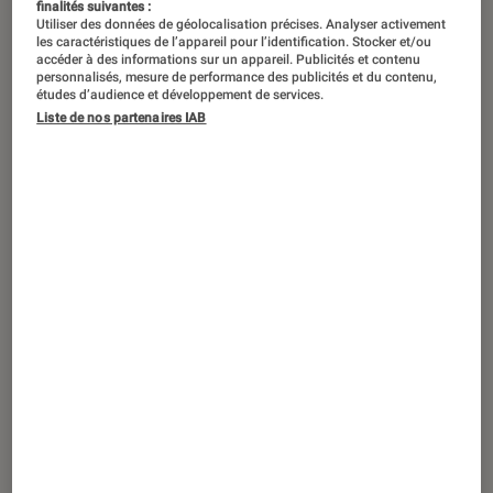
finalités suivantes :
Utiliser des données de géolocalisation précises. Analyser activement
les caractéristiques de l’appareil pour l’identification. Stocker et/ou
accéder à des informations sur un appareil. Publicités et contenu
personnalisés, mesure de performance des publicités et du contenu,
études d’audience et développement de services.
Liste de nos partenaires IAB
DÉCRYPTAGE
Maison
•
28 oct. 2021
Écologique, économique et convivial :
vive le chauffage au poêle !