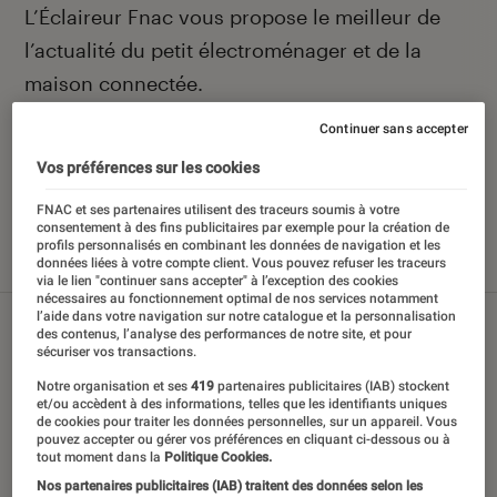
Introduction
L’Éclaireur Fnac vous propose le meilleur de
l’actualité du petit électroménager et de la
maison connectée.
Continuer sans accepter
Vos préférences sur les cookies
Nos derniers contenus
FNAC et ses partenaires utilisent des traceurs soumis à votre
consentement à des fins publicitaires par exemple pour la création de
profils personnalisés en combinant les données de navigation et les
données liées à votre compte client. Vous pouvez refuser les traceurs
Tout
Articles
Sélections et guides
Tests
via le lien "continuer sans accepter" à l’exception des cookies
nécessaires au fonctionnement optimal de nos services notamment
l’aide dans votre navigation sur notre catalogue et la personnalisation
des contenus, l’analyse des performances de notre site, et pour
sécuriser vos transactions.
Notre organisation et ses
419
partenaires publicitaires (IAB) stockent
et/ou accèdent à des informations, telles que les identifiants uniques
de cookies pour traiter les données personnelles, sur un appareil. Vous
pouvez accepter ou gérer vos préférences en cliquant ci-dessous ou à
tout moment dans la
Politique Cookies.
Nos partenaires publicitaires (IAB) traitent des données selon les