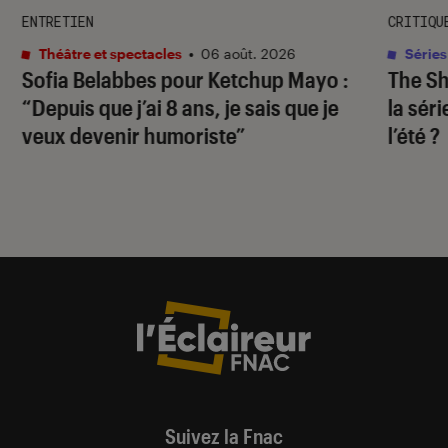
ENTRETIEN
CRITIQU
Théâtre et spectacles
•
06 août. 2026
Séries
Sofia Belabbes pour
Ketchup Mayo
:
The S
“Depuis que j’ai 8 ans, je sais que je
la sér
veux devenir humoriste”
l’été ?
Suivez la Fnac