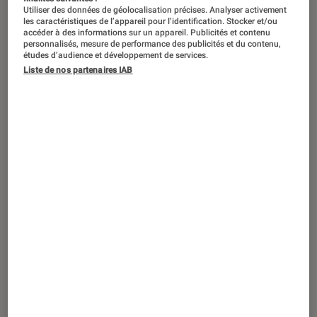
Utiliser des données de géolocalisation précises. Analyser activement
les caractéristiques de l’appareil pour l’identification. Stocker et/ou
accéder à des informations sur un appareil. Publicités et contenu
personnalisés, mesure de performance des publicités et du contenu,
études d’audience et développement de services.
Liste de nos partenaires IAB
SÉLECTION
Maison
•
25 sep. 2017
Extracteurs de jus et presse-agrumes :
on fait le plein de vitamines