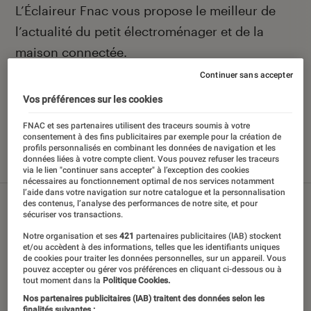
Introduction
L’Éclaireur Fnac vous propose le meilleur de
l’actualité du petit électroménager et de la
maison connectée.
Continuer sans accepter
Vos préférences sur les cookies
Nos derniers contenus
FNAC et ses partenaires utilisent des traceurs soumis à votre
consentement à des fins publicitaires par exemple pour la création de
profils personnalisés en combinant les données de navigation et les
données liées à votre compte client. Vous pouvez refuser les traceurs
Tout
Articles
Sélections et guides
Tests
via le lien "continuer sans accepter" à l’exception des cookies
nécessaires au fonctionnement optimal de nos services notamment
l’aide dans votre navigation sur notre catalogue et la personnalisation
des contenus, l’analyse des performances de notre site, et pour
sécuriser vos transactions.
Notre organisation et ses
421
partenaires publicitaires (IAB) stockent
et/ou accèdent à des informations, telles que les identifiants uniques
de cookies pour traiter les données personnelles, sur un appareil. Vous
pouvez accepter ou gérer vos préférences en cliquant ci-dessous ou à
tout moment dans la
Politique Cookies.
Nos partenaires publicitaires (IAB) traitent des données selon les
finalités suivantes :