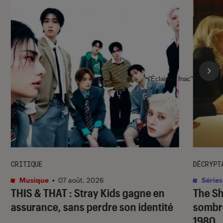
l'Éclaireur fnac">
CRITIQUE
DÉCRYPT
Musique
•
07 août. 2026
Séries
THIS & THAT
: Stray Kids gagne en
The S
assurance, sans perdre son identité
sombr
1980