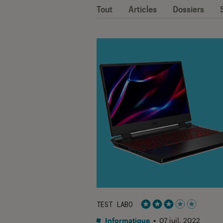
Tout
Articles
Dossiers
TEST LABO
Noté 3 étoiles sur 5
Informatique
•
07 juil. 2022