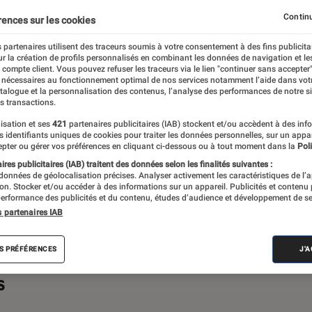
primantes
iPad
Mac
Moniteur
Ordinateurs 
Continu
rences sur les cookies
mer
Périphériques, accessoires et composants
Stockage
 partenaires utilisent des traceurs soumis à votre consentement à des fins publicita
r la création de profils personnalisés en combinant les données de navigation et l
e compte client. Vous pouvez refuser les traceurs via le lien "continuer sans accepter"
 nécessaires au fonctionnement optimal de nos services notamment l’aide dans vot
atalogue et la personnalisation des contenus, l’analyse des performances de notre si
s transactions.
s ou de recommandations pour vos achats
isation et ses
421
partenaires publicitaires (IAB) stockent et/ou accèdent à des inf
es identifiants uniques de cookies pour traiter les données personnelles, sur un appa
z un technophile averti ou un béotien en la
pter ou gérer vos préférences en cliquant ci-dessous ou à tout moment dans la
Poli
 bonne porte, celle de la rubrique
res publicitaires (IAB) traitent des données selon les finalités suivantes :
 données de géolocalisation précises. Analyser activement les caractéristiques de l’
ac.
tion. Stocker et/ou accéder à des informations sur un appareil. Publicités et contenu
erformance des publicités et du contenu, études d’audience et développement de se
s partenaires IAB
S PRÉFÉRENCES
J'
s