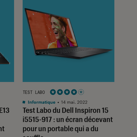
TEST LABO
Noté 4 étoiles sur 5
Informatique
•
14 mai. 2022
E13
Test Labo du Dell Inspiron 15
i5515-917 : un écran décevant
nt
pour un portable qui a du