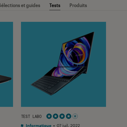
Sélections et guides
Tests
Produits
TEST LABO
Noté 4 étoiles sur 5
Informatique
•
07 juil. 2022