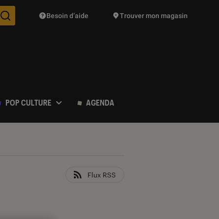
Besoin d’aide
Trouver mon magasin
Des suggestions de produits vont vous être proposées pendant vo
POP CULTURE
AGENDA
Flux RSS