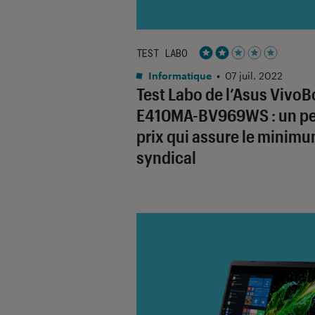
TEST LABO
Noté 2 étoiles sur 5
Informatique
•
07 juil. 2022
Test Labo de l’Asus Vivo
E410MA-BV969WS : un pe
prix qui assure le minim
syndical