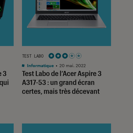
TEST LABO
Noté 3 étoiles sur 5
Informatique
•
20 mai. 2022
e 3
Test Labo de l’Acer Aspire 3
 qui
A317-53 : un grand écran
certes, mais très décevant