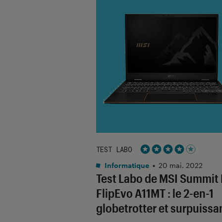
TEST LABO
Noté 4 étoiles sur 5
Informatique
•
20 mai. 2022
Test Labo de MSI Summit 
FlipEvo A11MT : le 2-en-1
globetrotter et surpuissa