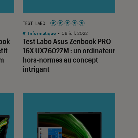
TEST LABO
Noté 5 étoiles sur 5
Informatique
•
06 juil. 2022
Book
Test Labo Asus Zenbook PRO
tit
16X UX7602ZM : un ordinateur
um
hors-normes au concept
intrigant