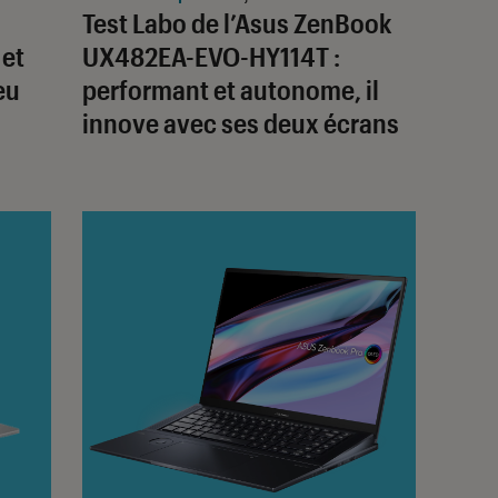
Test Labo de l’Asus ZenBook
 et
UX482EA-EVO-HY114T :
eu
performant et autonome, il
innove avec ses deux écrans