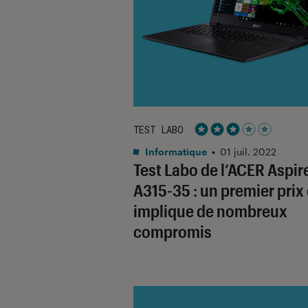
TEST LABO
Noté 3 étoiles sur 5
Informatique
•
01 juil. 2022
Test Labo de l’ACER Aspir
A315-35 : un premier prix
implique de nombreux
compromis