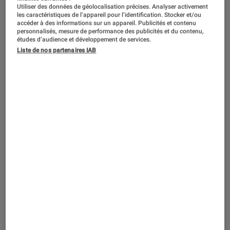
Utiliser des données de géolocalisation précises. Analyser activement
les caractéristiques de l’appareil pour l’identification. Stocker et/ou
accéder à des informations sur un appareil. Publicités et contenu
personnalisés, mesure de performance des publicités et du contenu,
études d’audience et développement de services.
Liste de nos partenaires IAB
ACTU
TV
•
02 sep. 2022
IFA 2022 : LG lance un TV OLED à la
courbure variable