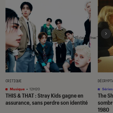
l'Éclaireur fnac">
CRITIQUE
DÉCRYPT
Musique
•
12H20
Séries
THIS & THAT
: Stray Kids gagne en
The S
assurance, sans perdre son identité
sombr
1980