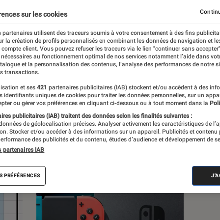
 de jeu
Réalité virtuelle
Continu
rences sur les cookies
 partenaires utilisent des traceurs soumis à votre consentement à des fins publicita
r la création de profils personnalisés en combinant les données de navigation et l
e compte client. Vous pouvez refuser les traceurs via le lien "continuer sans accepter"
 nécessaires au fonctionnement optimal de nos services notamment l’aide dans vot
atalogue et la personnalisation des contenus, l’analyse des performances de notre si
s transactions.
s
isation et ses
421
partenaires publicitaires (IAB) stockent et/ou accèdent à des inf
es identifiants uniques de cookies pour traiter les données personnelles, sur un appa
pter ou gérer vos préférences en cliquant ci-dessous ou à tout moment dans la
Poli
res publicitaires (IAB) traitent des données selon les finalités suivantes :
Sélections et guides
Tests
Playlists
Produits
 données de géolocalisation précises. Analyser activement les caractéristiques de l’
tion. Stocker et/ou accéder à des informations sur un appareil. Publicités et contenu
erformance des publicités et du contenu, études d’audience et développement de se
s partenaires IAB
S PRÉFÉRENCES
J'