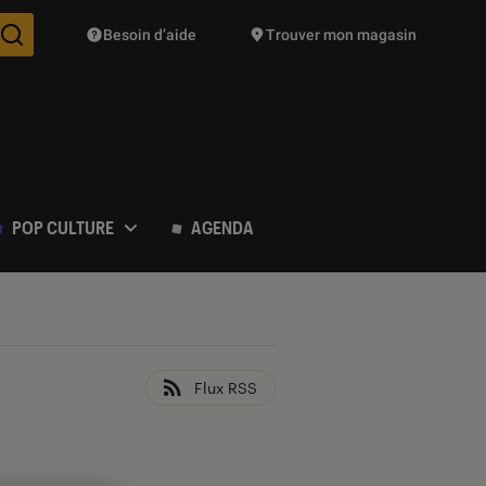
Besoin d’aide
Trouver mon magasin
Des suggestions de produits vont vous être proposées pendant vo
POP CULTURE
AGENDA
Flux RSS