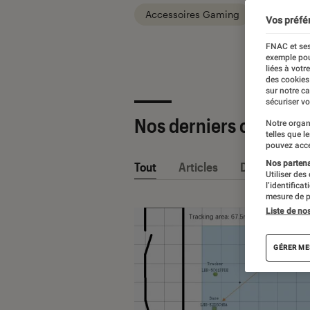
Accessoires Gaming
Consoles
Vos préfé
FNAC et ses
exemple pou
liées à votr
des cookies
sur notre c
sécuriser vo
Nos derniers contenu
Notre organ
telles que l
pouvez acce
Nos partenai
Tout
Articles
Dossiers
Utiliser des
l’identifica
mesure de p
Liste de no
GÉRER ME