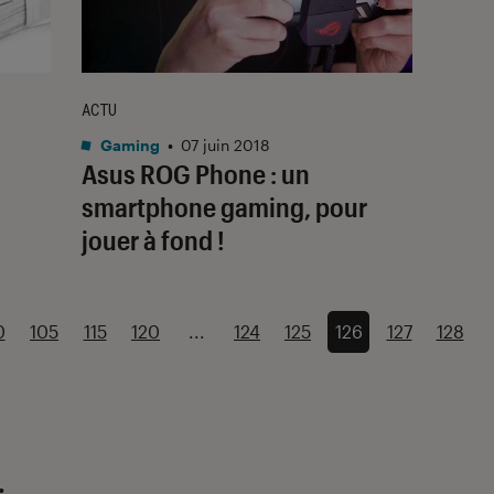
ACTU
Gaming
•
07 juin 2018
Asus ROG Phone : un
smartphone gaming, pour
jouer à fond !
0
105
115
120
...
124
125
126
127
128