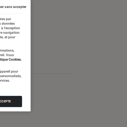
er sans accepter
ires par
es données
 à l’exception
re navigation
te, et pour
ormations,
reil. Vous
tique Cookies.
appareil pour
 personnalisés,
rvices.
ACCEPTE