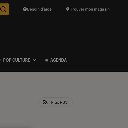
Besoin d’aide
Trouver mon magasin
Des suggestions de produits vont vous être proposées pendant vo
POP CULTURE
AGENDA
Flux RSS