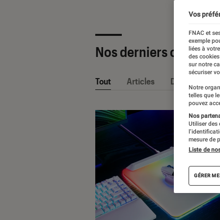
Vos préfé
FNAC et ses
exemple pou
Nos derniers contenu
liées à votr
des cookies
sur notre c
sécuriser vo
Tout
Articles
Dossiers
Notre organ
telles que l
pouvez acce
Nos partenai
Utiliser des
l’identifica
mesure de p
Liste de no
GÉRER ME