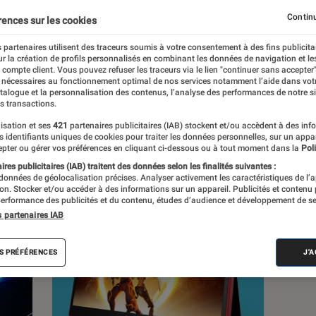
Continu
rences sur les cookies
 partenaires utilisent des traceurs soumis à votre consentement à des fins publicita
r la création de profils personnalisés en combinant les données de navigation et l
s
e compte client. Vous pouvez refuser les traceurs via le lien "continuer sans accepter"
 nécessaires au fonctionnement optimal de nos services notamment l’aide dans vot
atalogue et la personnalisation des contenus, l’analyse des performances de notre si
s transactions.
Tests
Playlists
isation et ses
421
partenaires publicitaires (IAB) stockent et/ou accèdent à des inf
es identifiants uniques de cookies pour traiter les données personnelles, sur un appa
pter ou gérer vos préférences en cliquant ci-dessous ou à tout moment dans la
Poli
res publicitaires (IAB) traitent des données selon les finalités suivantes :
 données de géolocalisation précises. Analyser activement les caractéristiques de l’
tion. Stocker et/ou accéder à des informations sur un appareil. Publicités et contenu
erformance des publicités et du contenu, études d’audience et développement de se
s partenaires IAB
S PRÉFÉRENCES
J'