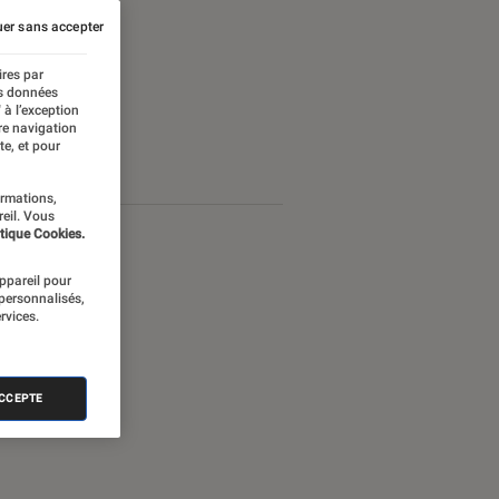
er sans accepter
ires par
es données
 à l’exception
re navigation
te, et pour
ormations,
reil. Vous
tique Cookies.
appareil pour
 personnalisés,
rvices.
ACCEPTE