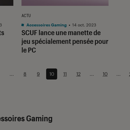
ACTU
3
Accessoires Gaming
•
14 oct. 2023
ts
SCUF lance une manette de
jeu spécialement pensée pour
le PC
...
8
9
10
11
12
...
10
...
essoires Gaming