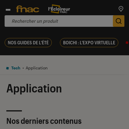
Trouv
De
NOS GUIDES DE L'ÉTÉ
BOICHI : L'EXPO VIRTUELLE
Tech
Application
Application
Nos derniers contenus