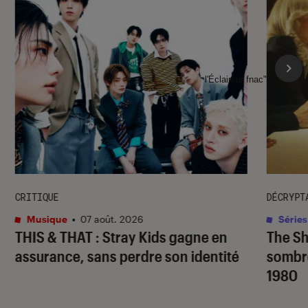
l'Éclaireur fnac">
CRITIQUE
DÉCRYPT
Musique
•
07 août. 2026
Séries
THIS & THAT
: Stray Kids gagne en
The S
assurance, sans perdre son identité
sombr
1980