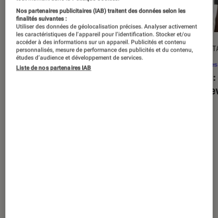
Nos partenaires publicitaires (IAB) traitent des données selon les
finalités suivantes :
Utiliser des données de géolocalisation précises. Analyser activement
les caractéristiques de l’appareil pour l’identification. Stocker et/ou
accéder à des informations sur un appareil. Publicités et contenu
ACTU
DÉCRYPT
personnalisés, mesure de performance des publicités et du contenu,
études d’audience et développement de services.
Séries
•
20 août. 2025
Séries
Liste de nos partenaires IAB
« The Twisted Tale of Amanda Knox »
Alien
:
: faut-il regarder la série choc de
est de
Disney+ ?
Nos derniers contenus
Tout
Articles
Sélections et guides
Tests