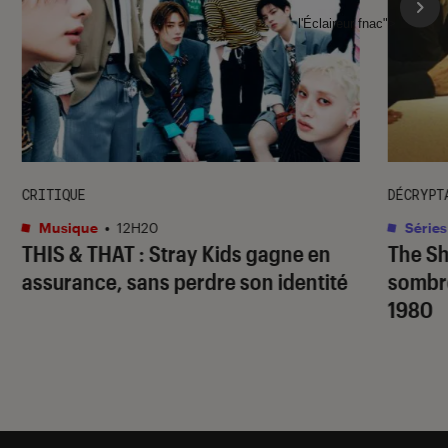
l'Éclaireur fnac">
CRITIQUE
DÉCRYPT
Musique
•
12H20
Séries
THIS & THAT
: Stray Kids gagne en
The S
assurance, sans perdre son identité
sombr
1980