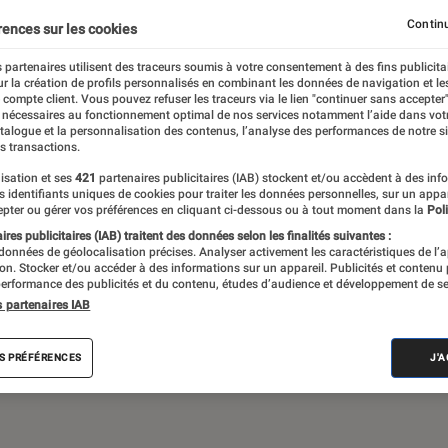
Continu
rences sur les cookies
 partenaires utilisent des traceurs soumis à votre consentement à des fins publicita
de société, jeux vidéos… Du suivi de
r la création de profils personnalisés en combinant les données de navigation et l
assant par les critiques et les articles long
e compte client. Vous pouvez refuser les traceurs via le lien "continuer sans accepter"
 nécessaires au fonctionnement optimal de nos services notamment l’aide dans vot
propose le meilleur de l’actualité pop culture
atalogue et la personnalisation des contenus, l’analyse des performances de notre si
s transactions.
isation et ses
421
partenaires publicitaires (IAB) stockent et/ou accèdent à des inf
es identifiants uniques de cookies pour traiter les données personnelles, sur un appa
pter ou gérer vos préférences en cliquant ci-dessous ou à tout moment dans la
Poli
res publicitaires (IAB) traitent des données selon les finalités suivantes :
 données de géolocalisation précises. Analyser activement les caractéristiques de l’
tion. Stocker et/ou accéder à des informations sur un appareil. Publicités et contenu
erformance des publicités et du contenu, études d’audience et développement de se
Disney+
Star Wars
Apple TV+
LEGO
J
s partenaires IAB
S PRÉFÉRENCES
J'