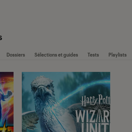
s
Dossiers
Sélections et guides
Tests
Playlists