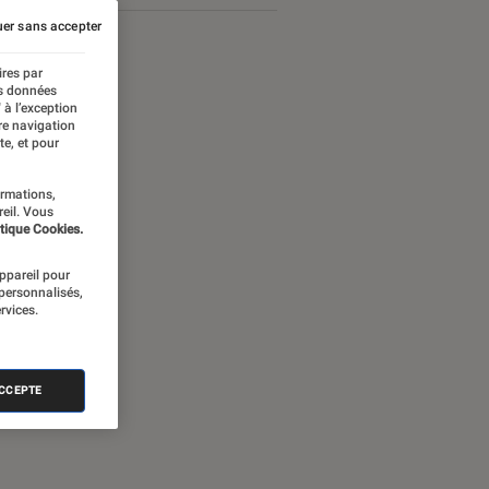
er sans accepter
ires par
es données
 à l’exception
re navigation
te, et pour
ormations,
reil. Vous
tique Cookies.
appareil pour
 personnalisés,
rvices.
ames Bond
ACCEPTE