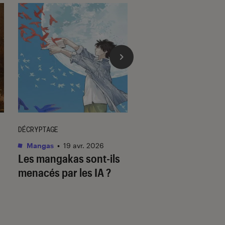
DÉCRYPTAGE
DÉCRYPTAGE
Mangas
•
19 avr. 2026
Mangas
•
23 juil. 202
Les mangakas sont-ils
Assiste-t-on à la f
menacés par les IA ?
mangas ?