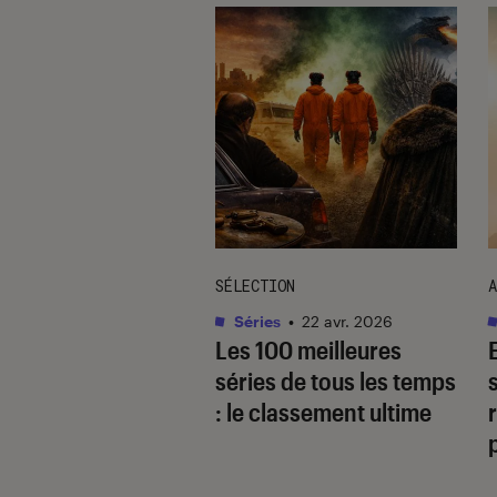
TAGE
SÉLECTION
A
as
•
17 août. 2025
Séries
•
22 avr. 2026
 quoi
Les 100 meilleures
gaverse, ce type
séries de tous les temps
cit ultra-populaire
: le classement ultime
r
le yaoï ?