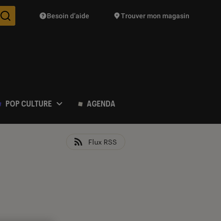
Besoin d’aide
Trouver mon magasin
Des suggestions de produits vont vous être proposées pendant vo
POP CULTURE
AGENDA
Flux RSS