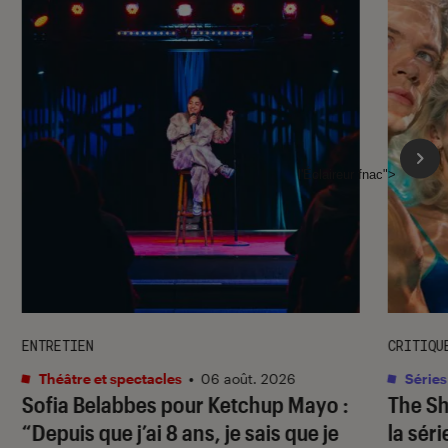
l'Éclaireur fnac">
ENTRETIEN
CRITIQU
Théâtre et spectacles
•
06 août. 2026
Séries
Sofia Belabbes pour
Ketchup Mayo
:
The S
“Depuis que j’ai 8 ans, je sais que je
la sér