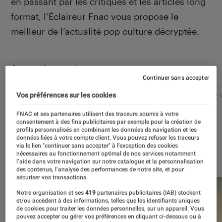
en passant par les critiques et les articles long
format, l’Éclaireur Fnac vous propose le
meilleur de l’actualité pop culture décryptée.
Autour de ce sujet
Continuer sans accepter
Netflix
Marvel
Nintendo
Disney+
Star 
Vos préférences sur les cookies
FNAC et ses partenaires utilisent des traceurs soumis à votre
consentement à des fins publicitaires par exemple pour la création de
profils personnalisés en combinant les données de navigation et les
données liées à votre compte client. Vous pouvez refuser les traceurs
via le lien "continuer sans accepter" à l’exception des cookies
À la une
nécessaires au fonctionnement optimal de nos services notamment
l’aide dans votre navigation sur notre catalogue et la personnalisation
des contenus, l’analyse des performances de notre site, et pour
sécuriser vos transactions.
Notre organisation et ses
419
partenaires publicitaires (IAB) stockent
et/ou accèdent à des informations, telles que les identifiants uniques
de cookies pour traiter les données personnelles, sur un appareil. Vous
pouvez accepter ou gérer vos préférences en cliquant ci-dessous ou à