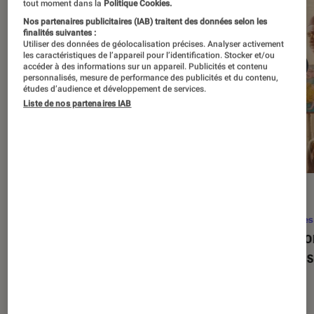
tout moment dans la
Politique Cookies.
Nos partenaires publicitaires (IAB) traitent des données selon les
finalités suivantes :
Utiliser des données de géolocalisation précises. Analyser activement
les caractéristiques de l’appareil pour l’identification. Stocker et/ou
accéder à des informations sur un appareil. Publicités et contenu
personnalisés, mesure de performance des publicités et du contenu,
études d’audience et développement de services.
Liste de nos partenaires IAB
SÉLECTION
ACTU
Séries
•
22 avr. 2026
Séries
Les 100 meilleures séries de tous les
Eupho
temps : le classement ultime
Levins