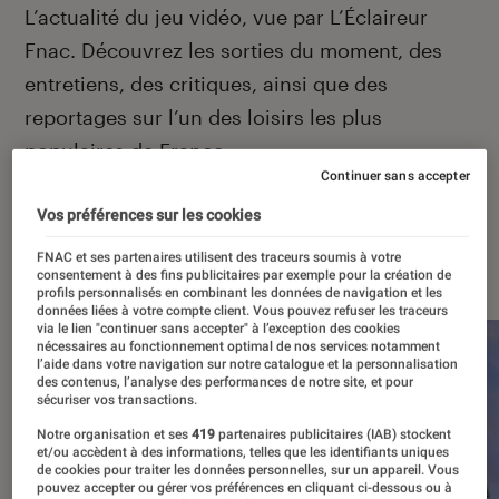
Introduction
L’actualité du jeu vidéo, vue par L’Éclaireur
Fnac. Découvrez les sorties du moment, des
entretiens, des critiques, ainsi que des
reportages sur l’un des loisirs les plus
populaires de France.
Continuer sans accepter
Vos préférences sur les cookies
À la une
FNAC et ses partenaires utilisent des traceurs soumis à votre
consentement à des fins publicitaires par exemple pour la création de
profils personnalisés en combinant les données de navigation et les
données liées à votre compte client. Vous pouvez refuser les traceurs
via le lien "continuer sans accepter" à l’exception des cookies
nécessaires au fonctionnement optimal de nos services notamment
l’aide dans votre navigation sur notre catalogue et la personnalisation
des contenus, l’analyse des performances de notre site, et pour
sécuriser vos transactions.
Notre organisation et ses
419
partenaires publicitaires (IAB) stockent
et/ou accèdent à des informations, telles que les identifiants uniques
de cookies pour traiter les données personnelles, sur un appareil. Vous
pouvez accepter ou gérer vos préférences en cliquant ci-dessous ou à