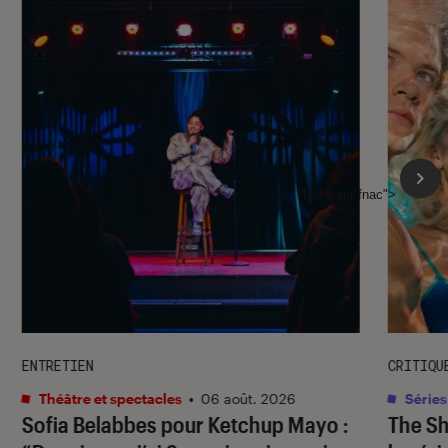
l'Éclaireur fnac">
ENTRETIEN
CRITIQU
Théâtre et spectacles
•
06 août. 2026
Séries
Sofia Belabbes pour
Ketchup Mayo
:
The S