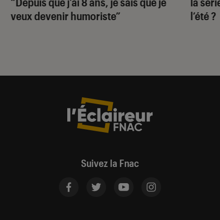
“Depuis que j’ai 8 ans, je sais que je
la sér
veux devenir humoriste”
l’été ?
Suivez la Fnac