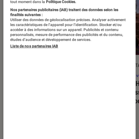
tout moment dans la
Politique Cookies.
Nos partenaires publicitaires (IAB) traitent des données selon les
finalités suivantes :
Utiliser des données de géolocalisation précises. Analyser activement
les caractéristiques de l’appareil pour l’identification. Stocker et/ou
accéder à des informations sur un appareil. Publicités et contenu
personnalisés, mesure de performance des publicités et du contenu,
études d’audience et développement de services.
Liste de nos partenaires IAB
DÉCRYPTAGE
DÉCRYPT
Jeux vidéo
•
16 juil. 2025
Jeux v
Super Mario Party Jamboree +
Tony H
Jamboree TV
: quelles sont les
on res
nouveautés propres à la version
de mo
Switch 2 ?