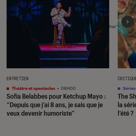
l'Éclaireur fnac">
ENTRETIEN
CRITIQU
Théâtre et spectacles
•
08H00
Séries
Sofia Belabbes pour
Ketchup Mayo
:
The S
“Depuis que j’ai 8 ans, je sais que je
la sér
veux devenir humoriste”
l’été ?