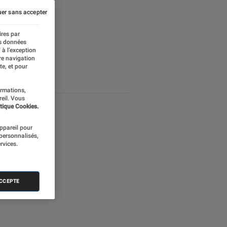
er sans accepter
ires par
es données
 à l’exception
re navigation
te, et pour
ormations,
reil. Vous
tique Cookies.
appareil pour
 personnalisés,
rvices.
ACCEPTE