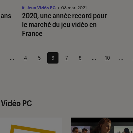
Jeux Vidéo PC
•
03 mar. 2021
 dans
2020, une année record pour
le marché du jeu vidéo en
France
...
4
5
6
7
8
...
10
...
x Vidéo PC