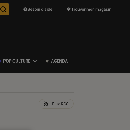
Besoin d’aide
Trouver mon magasin
Des suggestions de produits vont vous être proposées pendant vo
POP CULTURE
AGENDA
Flux RSS