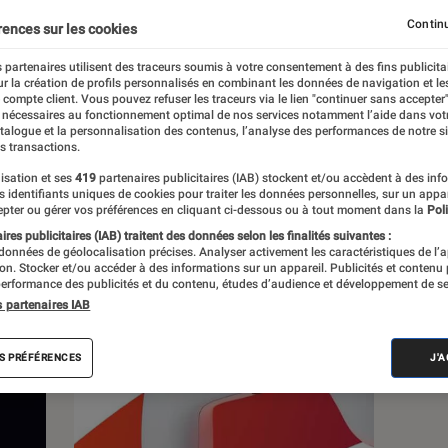
Continu
rences sur les cookies
 partenaires utilisent des traceurs soumis à votre consentement à des fins publicita
r la création de profils personnalisés en combinant les données de navigation et l
s
e compte client. Vous pouvez refuser les traceurs via le lien "continuer sans accepter"
 nécessaires au fonctionnement optimal de nos services notamment l’aide dans vot
atalogue et la personnalisation des contenus, l’analyse des performances de notre si
s transactions.
Tests
Playlists
isation et ses
419
partenaires publicitaires (IAB) stockent et/ou accèdent à des inf
es identifiants uniques de cookies pour traiter les données personnelles, sur un appa
pter ou gérer vos préférences en cliquant ci-dessous ou à tout moment dans la
Poli
res publicitaires (IAB) traitent des données selon les finalités suivantes :
 données de géolocalisation précises. Analyser activement les caractéristiques de l’
tion. Stocker et/ou accéder à des informations sur un appareil. Publicités et contenu
erformance des publicités et du contenu, études d’audience et développement de se
s partenaires IAB
S PRÉFÉRENCES
J'