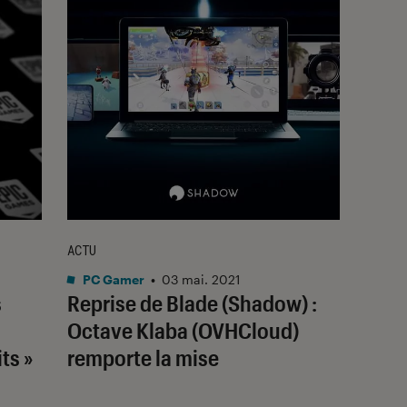
ACTU
PC Gamer
•
03 mai. 2021
s
Reprise de Blade (Shadow) :
Octave Klaba (OVHCloud)
ts »
remporte la mise