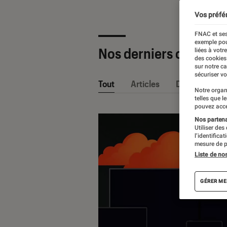
Vos préfé
FNAC et ses
exemple pou
Nos derniers contenu
liées à votr
des cookies
sur notre c
sécuriser vo
Tout
Articles
Dossiers
Notre organ
telles que l
pouvez acce
Nos partenai
Utiliser des
l’identifica
mesure de p
Liste de no
GÉRER ME