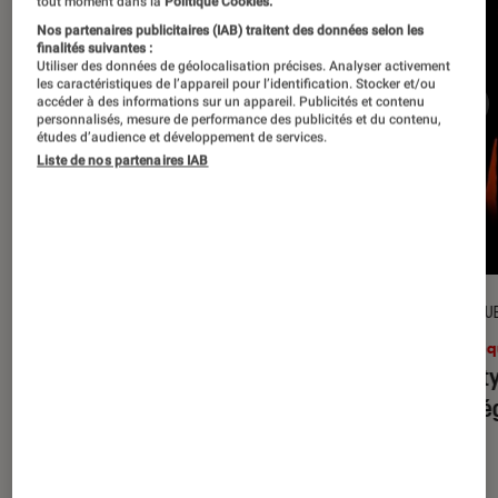
tout moment dans la
Politique Cookies.
Nos partenaires publicitaires (IAB) traitent des données selon les
finalités suivantes :
Utiliser des données de géolocalisation précises. Analyser activement
les caractéristiques de l’appareil pour l’identification. Stocker et/ou
accéder à des informations sur un appareil. Publicités et contenu
personnalisés, mesure de performance des publicités et du contenu,
études d’audience et développement de services.
Liste de nos partenaires IAB
CRITIQUE
CRITIQU
Musique
•
31 juil. 2026
Musiq
Petal
: l’album le plus sombre
Realit
d’Ariana Grande ?
leur l