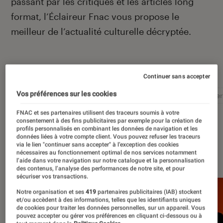
passant par les critiques et les articles long
format, l’Éclaireur Fnac vous propose le
meilleur de l’actualité culturelle décryptée.
Autour de ce sujet
Continuer sans accepter
Vos préférences sur les cookies
Littérature
Film
Roman
Album
Concer
FNAC et ses partenaires utilisent des traceurs soumis à votre
consentement à des fins publicitaires par exemple pour la création de
profils personnalisés en combinant les données de navigation et les
données liées à votre compte client. Vous pouvez refuser les traceurs
via le lien "continuer sans accepter" à l’exception des cookies
À la une
nécessaires au fonctionnement optimal de nos services notamment
l’aide dans votre navigation sur notre catalogue et la personnalisation
des contenus, l’analyse des performances de notre site, et pour
sécuriser vos transactions.
Notre organisation et ses
419
partenaires publicitaires (IAB) stockent
et/ou accèdent à des informations, telles que les identifiants uniques
de cookies pour traiter les données personnelles, sur un appareil. Vous
pouvez accepter ou gérer vos préférences en cliquant ci-dessous ou à