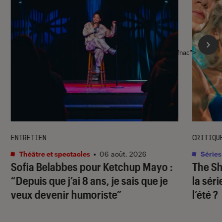
l'Éclaireur fnac">
ENTRETIEN
CRITIQU
Théâtre et spectacles
•
06 août. 2026
Séries
Sofia Belabbes pour
Ketchup Mayo
:
The S
“Depuis que j’ai 8 ans, je sais que je
la sér
veux devenir humoriste”
l’été ?