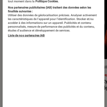
tout moment dans la
Politique Cookies.
Nos partenaires publicitaires (IAB) traitent des données selon les
finalités suivantes :
Utiliser des données de géolocalisation précises. Analyser activement
les caractéristiques de l’appareil pour l’identification. Stocker et/ou
accéder à des informations sur un appareil. Publicités et contenu
personnalisés, mesure de performance des publicités et du contenu,
études d’audience et développement de services.
Liste de nos partenaires IAB
CRITIQUE
CRITIQU
Musique
•
31 juil. 2026
Musiq
Petal
: l’album le plus sombre
Realit
d’Ariana Grande ?
leur l