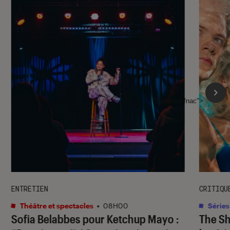
l'Éclaireur fnac">
ENTRETIEN
CRITIQU
Théâtre et spectacles
•
08H00
Séries
Sofia Belabbes pour
Ketchup Mayo
:
The S