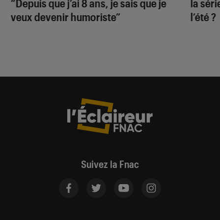
“Depuis que j’ai 8 ans, je sais que je
la sér
veux devenir humoriste”
l’été ?
Suivez la Fnac