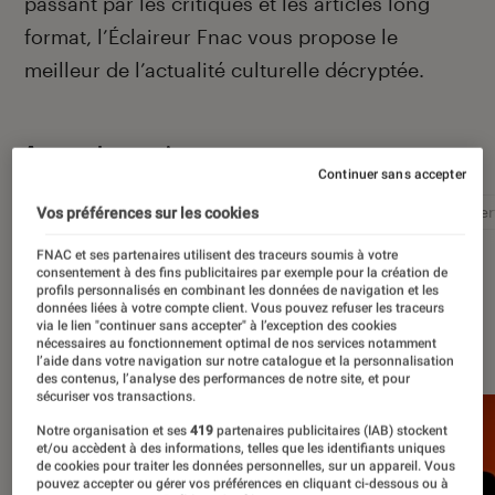
passant par les critiques et les articles long
format, l’Éclaireur Fnac vous propose le
meilleur de l’actualité culturelle décryptée.
Autour de ce sujet
Continuer sans accepter
Littérature
Film
Roman
Album
Concer
Vos préférences sur les cookies
FNAC et ses partenaires utilisent des traceurs soumis à votre
consentement à des fins publicitaires par exemple pour la création de
profils personnalisés en combinant les données de navigation et les
données liées à votre compte client. Vous pouvez refuser les traceurs
via le lien "continuer sans accepter" à l’exception des cookies
À la une
nécessaires au fonctionnement optimal de nos services notamment
l’aide dans votre navigation sur notre catalogue et la personnalisation
des contenus, l’analyse des performances de notre site, et pour
sécuriser vos transactions.
Notre organisation et ses
419
partenaires publicitaires (IAB) stockent
et/ou accèdent à des informations, telles que les identifiants uniques
de cookies pour traiter les données personnelles, sur un appareil. Vous
pouvez accepter ou gérer vos préférences en cliquant ci-dessous ou à