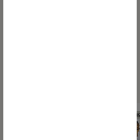
Christophe Augros
Disquaire à Fnac Chambéry
Pour aller plus loin
Label
Producteur
RnB
Swing
Sélection de produits