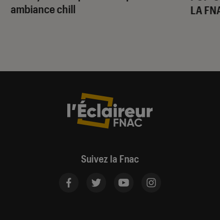
ambiance chill
LA FN
Suivez la Fnac