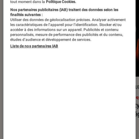
tout moment dans la
Politique Cookies.
Nos partenaires publicitaires (IAB) traitent des données selon les
finalités suivantes :
Utiliser des données de géolocalisation précises. Analyser activement
les caractéristiques de l’appareil pour l’identification. Stocker et/ou
accéder à des informations sur un appareil. Publicités et contenu
personnalisés, mesure de performance des publicités et du contenu,
études d’audience et développement de services.
Liste de nos partenaires IAB
CRITIQUE
CRITIQU
Musique
•
31 juil. 2026
Musiq
Petal
: l’album le plus sombre
Realit
d’Ariana Grande ?
leur l