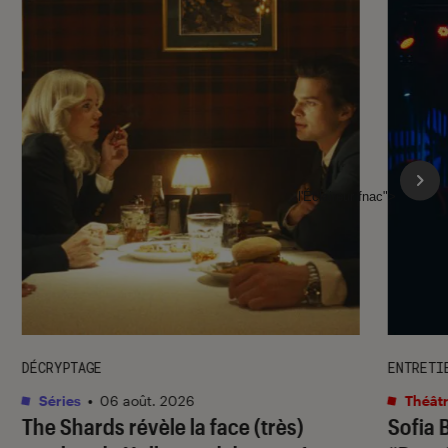
l'Éclaireur fnac">
DÉCRYPTAGE
ENTRETI
Séries
•
06 août. 2026
Théâtr
The Shards
révèle la face (très)
Sofia 