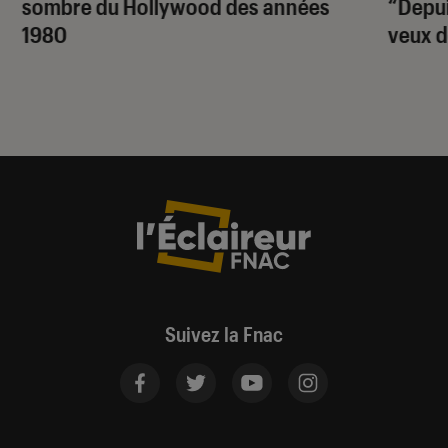
sombre du Hollywood des années
“Depuis
1980
veux d
Suivez la Fnac