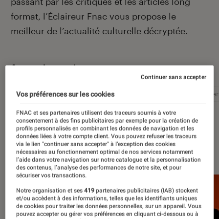
passant par les critiques et les articles long
format, l’Éclaireur Fnac vous propose le
meilleur de l’actualité culturelle décryptée.
Autour de ce sujet
Continuer sans accepter
Littérature
Film
Roman
Album
Concer
Vos préférences sur les cookies
FNAC et ses partenaires utilisent des traceurs soumis à votre
consentement à des fins publicitaires par exemple pour la création de
profils personnalisés en combinant les données de navigation et les
données liées à votre compte client. Vous pouvez refuser les traceurs
via le lien "continuer sans accepter" à l’exception des cookies
À la une
nécessaires au fonctionnement optimal de nos services notamment
l’aide dans votre navigation sur notre catalogue et la personnalisation
des contenus, l’analyse des performances de notre site, et pour
sécuriser vos transactions.
Notre organisation et ses
419
partenaires publicitaires (IAB) stockent
et/ou accèdent à des informations, telles que les identifiants uniques
de cookies pour traiter les données personnelles, sur un appareil. Vous
pouvez accepter ou gérer vos préférences en cliquant ci-dessous ou à