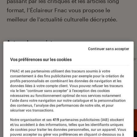
passant par les critiques et les articles long
format, l’Éclaireur Fnac vous propose le
meilleur de l’actualité culturelle décryptée.
Autour de ce sujet
Continuer sans accepter
Littérature
Film
Roman
Album
Concer
Vos préférences sur les cookies
FNAC et ses partenaires utilisent des traceurs soumis à votre
consentement à des fins publicitaires par exemple pour la création de
profils personnalisés en combinant les données de navigation et les
données liées à votre compte client. Vous pouvez refuser les traceurs
via le lien "continuer sans accepter" à l’exception des cookies
À la une
nécessaires au fonctionnement optimal de nos services notamment
l’aide dans votre navigation sur notre catalogue et la personnalisation
des contenus, l’analyse des performances de notre site, et pour
sécuriser vos transactions.
Notre organisation et ses
419
partenaires publicitaires (IAB) stockent
et/ou accèdent à des informations, telles que les identifiants uniques
de cookies pour traiter les données personnelles, sur un appareil. Vous
pouvez accepter ou gérer vos préférences en cliquant ci-dessous ou à