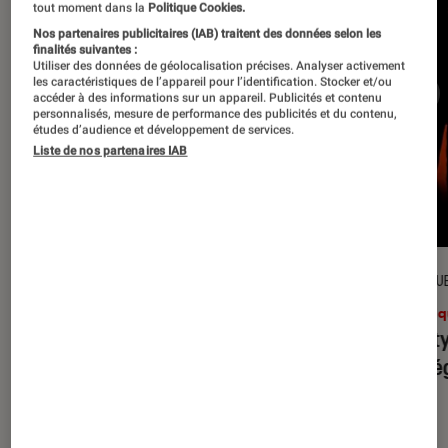
tout moment dans la
Politique Cookies.
Nos partenaires publicitaires (IAB) traitent des données selon les
finalités suivantes :
Utiliser des données de géolocalisation précises. Analyser activement
les caractéristiques de l’appareil pour l’identification. Stocker et/ou
accéder à des informations sur un appareil. Publicités et contenu
personnalisés, mesure de performance des publicités et du contenu,
études d’audience et développement de services.
Liste de nos partenaires IAB
CRITIQUE
CRITIQU
Musique
•
31 juil. 2026
Musiq
Petal
: l’album le plus sombre
Realit
d’Ariana Grande ?
leur l