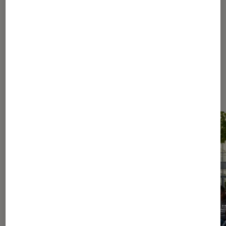
344
345
...
750
950
...
1160
Les plus lus dans Culture