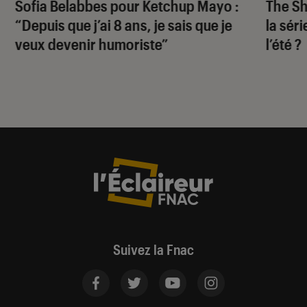
Sofia Belabbes pour
Ketchup Mayo
:
The S
“Depuis que j’ai 8 ans, je sais que je
la sér
veux devenir humoriste”
l’été ?
Suivez la Fnac