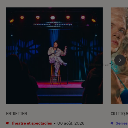
l'Éclaireur fnac">
ENTRETIEN
CRITIQU
Théâtre et spectacles
•
06 août. 2026
Séries