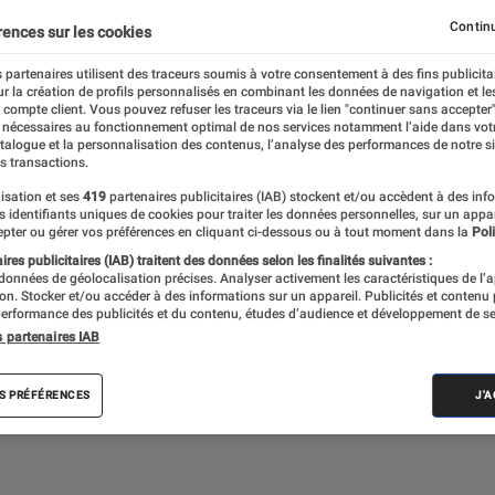
Continu
rences sur les cookies
 partenaires utilisent des traceurs soumis à votre consentement à des fins publicita
 théâtre, expos… Du suivi de l’actualité aux
r la création de profils personnalisés en combinant les données de navigation et l
ritiques et les articles long format,
e compte client. Vous pouvez refuser les traceurs via le lien "continuer sans accepter"
 nécessaires au fonctionnement optimal de nos services notamment l’aide dans vot
e meilleur de l’actualité culturelle
atalogue et la personnalisation des contenus, l’analyse des performances de notre si
s transactions.
isation et ses
419
partenaires publicitaires (IAB) stockent et/ou accèdent à des inf
es identifiants uniques de cookies pour traiter les données personnelles, sur un appa
pter ou gérer vos préférences en cliquant ci-dessous ou à tout moment dans la
Poli
res publicitaires (IAB) traitent des données selon les finalités suivantes :
 données de géolocalisation précises. Analyser activement les caractéristiques de l’
tion. Stocker et/ou accéder à des informations sur un appareil. Publicités et contenu
erformance des publicités et du contenu, études d’audience et développement de se
Album
Concert
Rap
Exposition
Critiq
s partenaires IAB
S PRÉFÉRENCES
J'