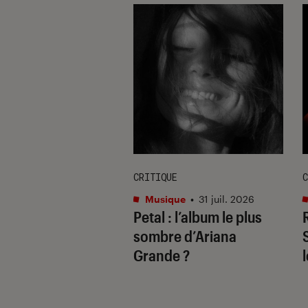
E
CRITIQUE
C
re et spectacles
•
Musique
•
31 juil. 2026
Petal
: l’album le plus
 2026
il ne fallait pas
sombre d’Ariana
uer à Avignon
Grande ?