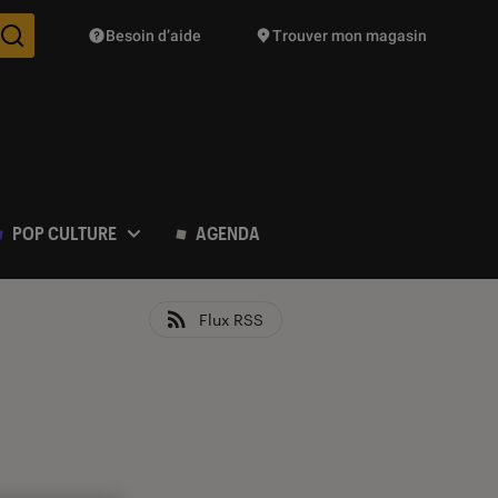
Besoin d’aide
Trouver mon magasin
Des suggestions de produits vont vous être proposées pendant vo
POP CULTURE
AGENDA
Flux RSS