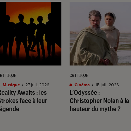
RITIQUE
CRITIQUE
Musique
•
27 juil. 2026
Cinéma
•
15 juil. 2026
Reality Awaits
: les
L’Odyssée
:
Strokes face à leur
Christopher Nolan à la
légende
hauteur du mythe ?