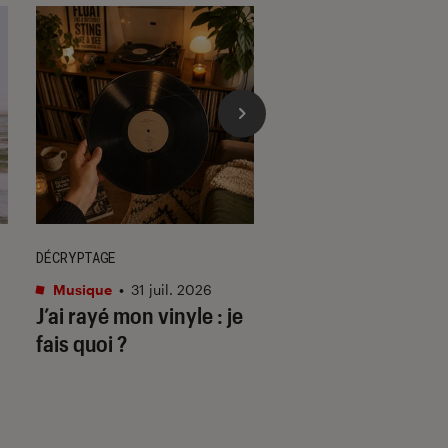
DÉCRYPTAGE
ACTU
Musique
•
31 juil. 2026
Cinéma
•
29 juil. 202
J’ai rayé mon vinyle : je
Les matins mervei
fais quoi ?
deuil & disco