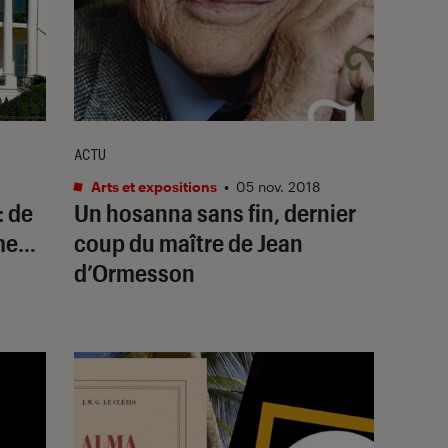
ACTU
Arts et expositions
•
05 nov. 2018
: de
Un hosanna sans fin, dernier
ame…
coup du maître de Jean
d’Ormesson