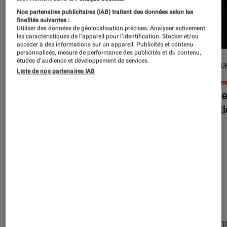
Nos partenaires publicitaires (IAB) traitent des données selon les
finalités suivantes :
Utiliser des données de géolocalisation précises. Analyser activement
les caractéristiques de l’appareil pour l’identification. Stocker et/ou
accéder à des informations sur un appareil. Publicités et contenu
personnalisés, mesure de performance des publicités et du contenu,
études d’audience et développement de services.
CRITIQUE
CRITIQU
Liste de nos partenaires IAB
Cinéma
•
15 juil. 2026
Ciném
L’Odyssée
: Christopher Nolan à la
Evil D
hauteur du mythe ?
minut
Nos derniers contenus
Tout
Articles
Événéments
Sélections et g