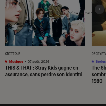
l'Éclaireur fnac">
CRITIQUE
DÉCRYPT
Musique
•
07 août. 2026
Séries
THIS & THAT
: Stray Kids gagne en
The S
assurance, sans perdre son identité
sombr
1980