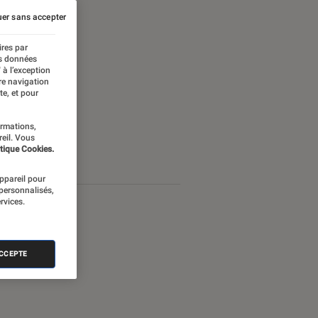
er sans accepter
ires par
es données
 à l’exception
re navigation
te, et pour
ormations,
reil. Vous
tique Cookies.
appareil pour
 personnalisés,
rvices.
ACCEPTE