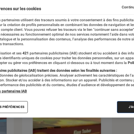
Jouets connectés
Puériculture
Continu
rences sur les cookies
 partenaires utilisent des traceurs soumis à votre consentement à des fins publicita
r la création de profils personnalisés en combinant les données de navigation et l
e compte client. Vous pouvez refuser les traceurs via le lien "continuer sans accepter"
 nécessaires au fonctionnement optimal de nos services notamment l’aide dans vot
atalogue et la personnalisation des contenus, l’analyse des performances de notre si
s transactions.
s
isation et ses
421
partenaires publicitaires (IAB) stockent et/ou accèdent à des inf
es identifiants uniques de cookies pour traiter les données personnelles, sur un appa
pter ou gérer vos préférences en cliquant ci-dessous ou à tout moment dans la
Poli
res publicitaires (IAB) traitent des données selon les finalités suivantes :
 guides
Tests
 données de géolocalisation précises. Analyser activement les caractéristiques de l’
tion. Stocker et/ou accéder à des informations sur un appareil. Publicités et contenu
erformance des publicités et du contenu, études d’audience et développement de se
s partenaires IAB
S PRÉFÉRENCES
J'