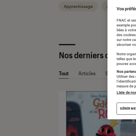
Apprentissage
Jeux jouets
Vos préfé
FNAC et ses
exemple pou
liées à votr
des cookies
sur notre c
sécuriser vo
Nos derniers contenu
Notre organ
telles que l
pouvez acce
Nos partenai
Tout
Articles
Sélections et
Utiliser des
l’identifica
mesure de p
Liste de no
GÉRER ME