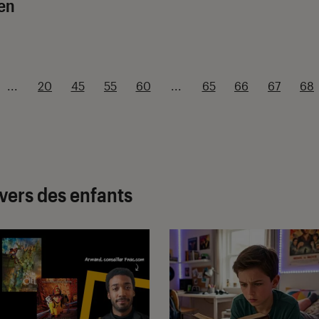
’en
...
20
45
55
60
...
65
66
67
68
ivers des enfants