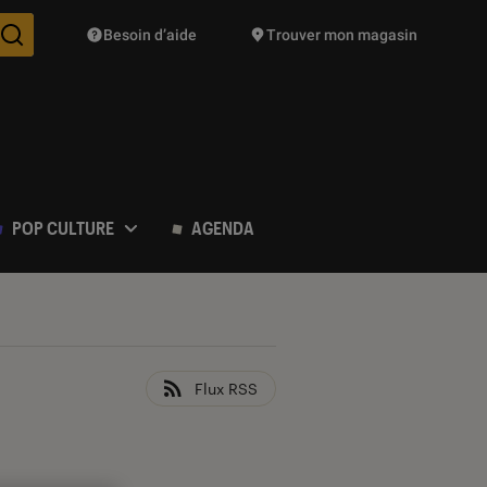
Besoin d’aide
Trouver mon magasin
Des suggestions de produits vont vous être proposées pendant vo
POP CULTURE
AGENDA
Flux RSS