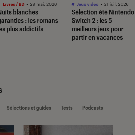
Livres / BD
•
29 mai. 2026
Jeux vidéo
•
21 juil. 2026
Nuits blanches
Sélection été Nintendo
garanties : les romans
Switch 2 : les 5
les plus addictifs
meilleurs jeux pour
partir en vacances
s
Sélections et guides
Tests
Podcasts