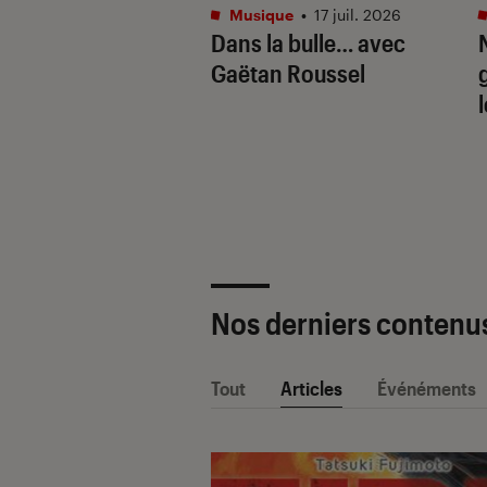
tphones
•
16 juil. 2026
Musique
•
17 juil. 2026
aille de l’IA
Dans la bulle… avec
e : Apple
Gaëtan Roussel
ligence vs. Galaxy
. Google Gemini
Nos derniers contenu
Tout
Articles
Événéments