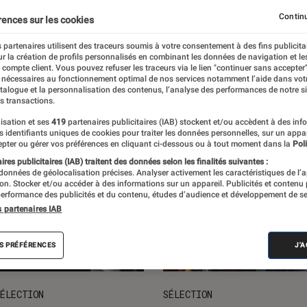
ts loisirs
L'univers des enfants
Idées cadeaux
Nos
Continu
rences sur les cookies
 partenaires utilisent des traceurs soumis à votre consentement à des fins publicita
r la création de profils personnalisés en combinant les données de navigation et l
e compte client. Vous pouvez refuser les traceurs via le lien "continuer sans accepter"
 nécessaires au fonctionnement optimal de nos services notamment l’aide dans vot
atalogue et la personnalisation des contenus, l’analyse des performances de notre si
s transactions.
isation et ses
419
partenaires publicitaires (IAB) stockent et/ou accèdent à des inf
es identifiants uniques de cookies pour traiter les données personnelles, sur un appa
pter ou gérer vos préférences en cliquant ci-dessous ou à tout moment dans la
Poli
res publicitaires (IAB) traitent des données selon les finalités suivantes :
 données de géolocalisation précises. Analyser activement les caractéristiques de l’
tion. Stocker et/ou accéder à des informations sur un appareil. Publicités et contenu
erformance des publicités et du contenu, études d’audience et développement de se
s partenaires IAB
S PRÉFÉRENCES
J'
ÉLECTION
SÉLECTION