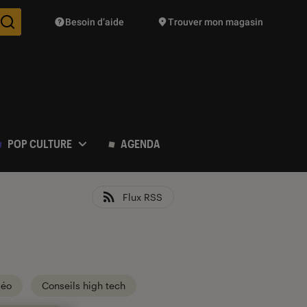
Besoin d’aide
Trouver mon magasin
Des suggestions de produits vont vous être proposées pendant vo
POP CULTURE
AGENDA
Flux RSS
déo
Conseils high tech