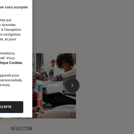
 temps forts
er sans accepter
ires par
es données
 à l’exception
re navigation
te, et pour
ormations,
reil. Vous
tique Cookies.
appareil pour
 personnalisés,
rvices.
ACCEPTE
SÉLECTION
DÉCRYPTAGE