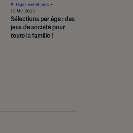
Figurines et jeux
•
Livres / BD
•
01 juin 
Comment télécha
10 fév. 2026
Sélections par âge : des
mon ebook sur
jeux de société pour
fnac.com et le lire
toute la famille !
liseuse Kobo By F