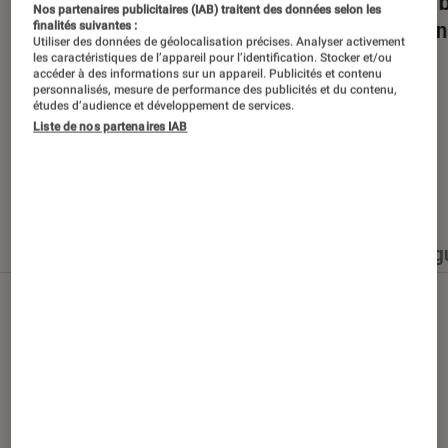
Dans la bulle… avec Gaëtan Roussel
Nuits 
Nos partenaires publicitaires (IAB) traitent des données selon les
romans
finalités suivantes :
Utiliser des données de géolocalisation précises. Analyser activement
les caractéristiques de l’appareil pour l’identification. Stocker et/ou
accéder à des informations sur un appareil. Publicités et contenu
personnalisés, mesure de performance des publicités et du contenu,
études d’audience et développement de services.
Liste de nos partenaires IAB
Nos derniers contenus
Tout
Articles
Événéments
Sélections et g