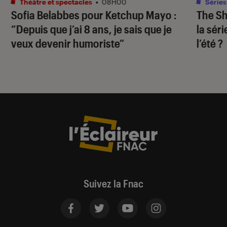
Théâtre et spectacles
•
08H00
Séries
Sofia Belabbes pour
Ketchup Mayo
:
The S
“Depuis que j’ai 8 ans, je sais que je
la sér
veux devenir humoriste”
l’été ?
Suivez la Fnac