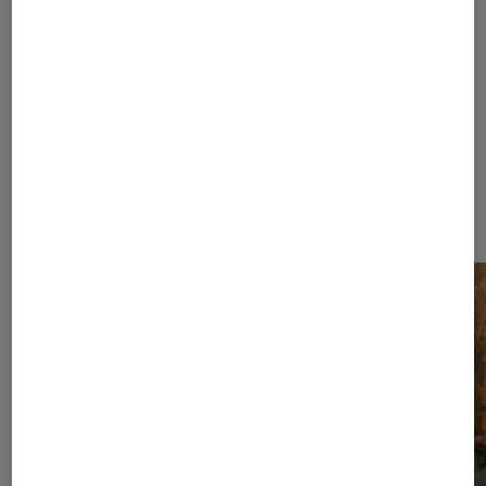
1
...
110
200
...
385
386
387
388
389
...
730
900
...
1080
Les plus lus dans Nos conseils