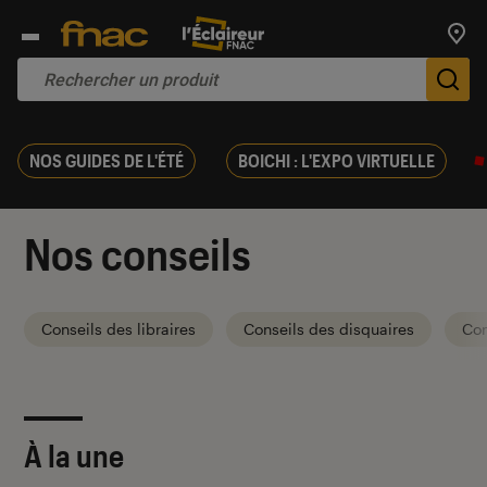
Trouv
De
NOS GUIDES DE L'ÉTÉ
BOICHI : L'EXPO VIRTUELLE
Nos conseils
Conseils des libraires
Conseils des disquaires
Con
À la une