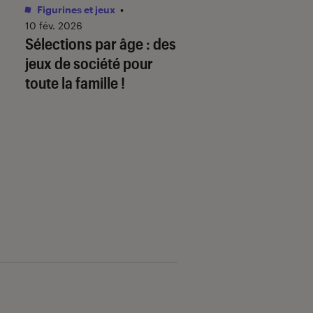
Figurines et jeux
•
Livres / BD
•
01 juin 
Comment télécha
10 fév. 2026
Sélections par âge : des
mon ebook sur
jeux de société pour
fnac.com et le lire
toute la famille !
liseuse Kobo By F