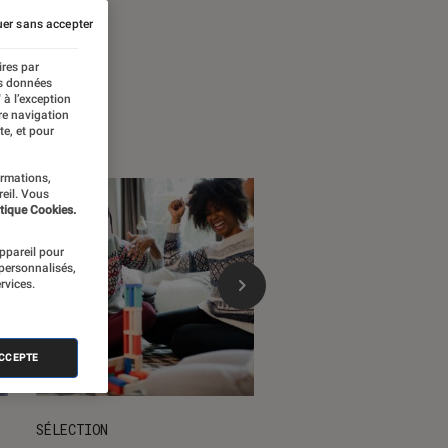
 temps forts
er sans accepter
ires par
es données
 à l’exception
re navigation
te, et pour
ormations,
reil. Vous
tique Cookies.
appareil pour
 personnalisés,
rvices.
ACCEPTE
SÉLECTION
DÉCRYPTAGE