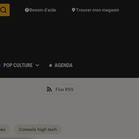
Besoin d’aide
Trouver mon magasin
Des suggestions de produits vont vous être proposées pendant vo
POP CULTURE
AGENDA
Flux RSS
déo
Conseils high tech