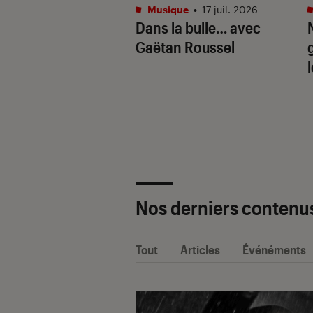
tphones
•
16 juil. 2026
Musique
•
17 juil. 2026
aille de l’IA
Dans la bulle… avec
e : Apple
Gaëtan Roussel
ligence vs. Galaxy
. Google Gemini
Nos derniers contenu
Tout
Articles
Événéments