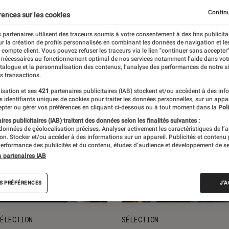
ts loisirs
L'univers des enfants
Idées cadeaux
Nos
Continu
rences sur les cookies
 partenaires utilisent des traceurs soumis à votre consentement à des fins publicita
r la création de profils personnalisés en combinant les données de navigation et l
e compte client. Vous pouvez refuser les traceurs via le lien "continuer sans accepter"
 nécessaires au fonctionnement optimal de nos services notamment l’aide dans vot
atalogue et la personnalisation des contenus, l’analyse des performances de notre si
s transactions.
isation et ses
421
partenaires publicitaires (IAB) stockent et/ou accèdent à des inf
es identifiants uniques de cookies pour traiter les données personnelles, sur un appa
pter ou gérer vos préférences en cliquant ci-dessous ou à tout moment dans la
Poli
res publicitaires (IAB) traitent des données selon les finalités suivantes :
 données de géolocalisation précises. Analyser activement les caractéristiques de l’
tion. Stocker et/ou accéder à des informations sur un appareil. Publicités et contenu
erformance des publicités et du contenu, études d’audience et développement de se
s partenaires IAB
S PRÉFÉRENCES
J'
ÉLECTION
SÉLECTION