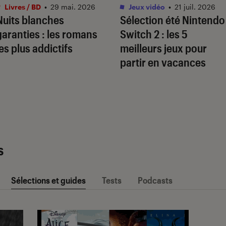
Livres / BD
•
29 mai. 2026
Jeux vidéo
•
21 juil. 2026
Nuits blanches
Sélection été Nintendo
garanties : les romans
Switch 2 : les 5
les plus addictifs
meilleurs jeux pour
partir en vacances
s
Sélections et guides
Tests
Podcasts