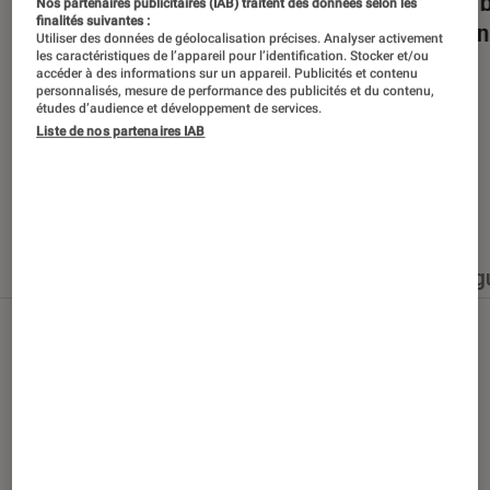
Dans la bulle… avec Gaëtan Roussel
Nuits 
Nos partenaires publicitaires (IAB) traitent des données selon les
finalités suivantes :
romans
Utiliser des données de géolocalisation précises. Analyser activement
les caractéristiques de l’appareil pour l’identification. Stocker et/ou
accéder à des informations sur un appareil. Publicités et contenu
personnalisés, mesure de performance des publicités et du contenu,
études d’audience et développement de services.
Liste de nos partenaires IAB
Nos derniers contenus
Tout
Articles
Événéments
Sélections et g