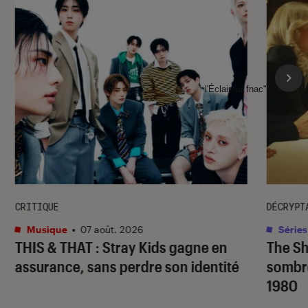
l'Éclaireur fnac">
CRITIQUE
DÉCRYPT
Musique
•
07 août. 2026
Séries
THIS & THAT
: Stray Kids gagne en
The S
assurance, sans perdre son identité
sombr
1980