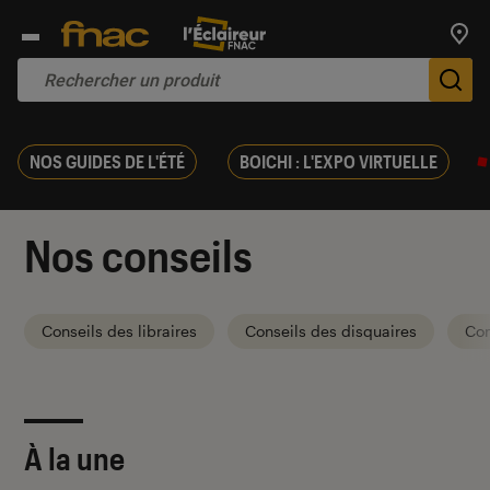
Trouv
De
NOS GUIDES DE L'ÉTÉ
BOICHI : L'EXPO VIRTUELLE
Nos conseils
Conseils des libraires
Conseils des disquaires
Con
À la une