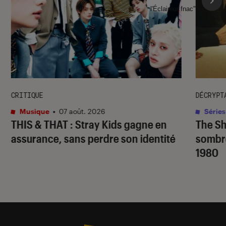
l'Éclaireur fnac">
CRITIQUE
DÉCRYPT
Musique
•
07 août. 2026
Séries
THIS & THAT
: Stray Kids gagne en
The S
assurance, sans perdre son identité
sombr
1980