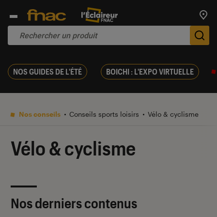
Trouv
De
NOS GUIDES DE L'ÉTÉ
BOICHI : L'EXPO VIRTUELLE
Nos conseils
Conseils sports loisirs
Vélo & cyclisme
Vélo & cyclisme
Nos derniers contenus