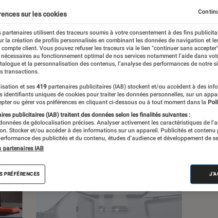
Continu
rences sur les cookies
 partenaires utilisent des traceurs soumis à votre consentement à des fins publicita
r la création de profils personnalisés en combinant les données de navigation et l
s
e compte client. Vous pouvez refuser les traceurs via le lien "continuer sans accepter"
 nécessaires au fonctionnement optimal de nos services notamment l’aide dans vot
atalogue et la personnalisation des contenus, l’analyse des performances de notre si
s transactions.
 guides
Tests
isation et ses
419
partenaires publicitaires (IAB) stockent et/ou accèdent à des inf
es identifiants uniques de cookies pour traiter les données personnelles, sur un appa
pter ou gérer vos préférences en cliquant ci-dessous ou à tout moment dans la
Poli
res publicitaires (IAB) traitent des données selon les finalités suivantes :
 données de géolocalisation précises. Analyser activement les caractéristiques de l’
tion. Stocker et/ou accéder à des informations sur un appareil. Publicités et contenu
erformance des publicités et du contenu, études d’audience et développement de se
s partenaires IAB
S PRÉFÉRENCES
J'