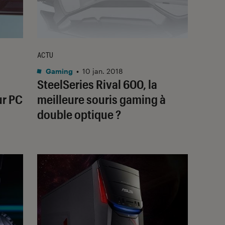
ACTU
Gaming
•
10 jan. 2018
SteelSeries Rival 600, la
ur PC
meilleure souris gaming à
double optique ?