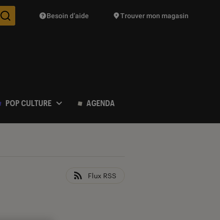
Besoin d’aide
Trouver mon magasin
Des suggestions de produits vont vous être proposées pendant vo
POP CULTURE
AGENDA
Flux RSS