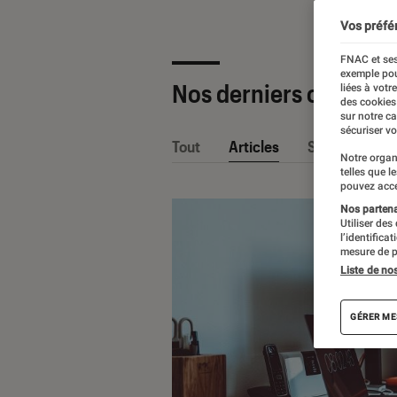
Vos préfé
FNAC et ses
exemple pou
Nos derniers contenu
liées à votr
des cookies
sur notre c
sécuriser vo
Tout
Articles
Sélections et
Notre organ
telles que l
pouvez acce
Nos partenai
Utiliser des
l’identifica
mesure de p
Liste de no
GÉRER ME