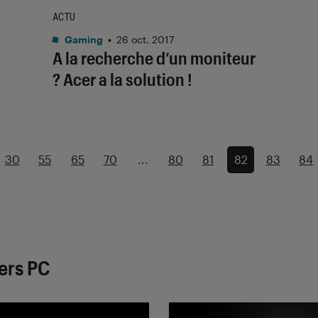
ACTU
Gaming
•
26 oct. 2017
A la recherche d’un moniteur
à
? Acer a la solution !
30
55
65
70
...
80
81
82
83
84
vers PC