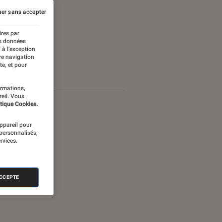
er sans accepter
ires par
es données
 à l’exception
re navigation
te, et pour
ormations,
reil. Vous
tique Cookies.
appareil pour
 personnalisés,
rvices.
ACCEPTE