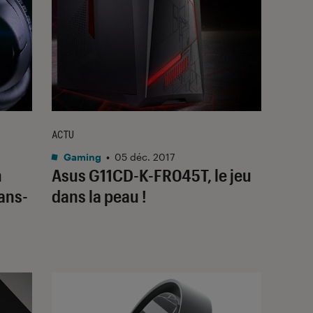
ACTU
Gaming
•
05 déc. 2017
n
Asus G11CD-K-FR045T, le jeu
ans-
dans la peau !