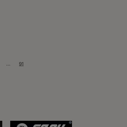
...
91