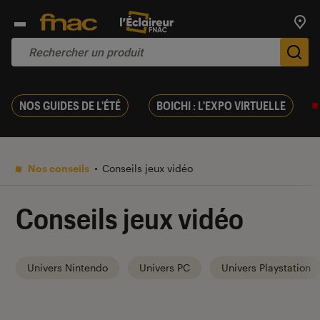
Trouv
De
NOS GUIDES DE L'ÉTÉ
BOICHI : L'EXPO VIRTUELLE
Nos conseils
Conseils jeux vidéo
Conseils jeux vidéo
Univers Nintendo
Univers PC
Univers Playstation