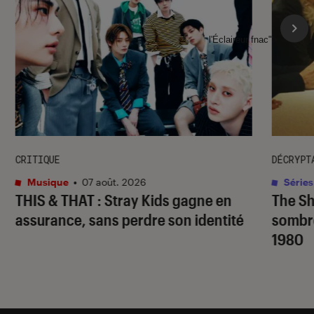
l'Éclaireur fnac">
CRITIQUE
DÉCRYPT
Musique
•
07 août. 2026
Séries
THIS & THAT
: Stray Kids gagne en
The S
assurance, sans perdre son identité
sombr
1980