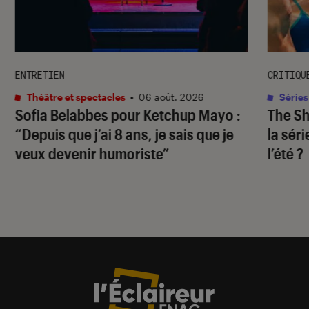
ENTRETIEN
CRITIQU
Théâtre et spectacles
•
06 août. 2026
Séries
Sofia Belabbes pour
Ketchup Mayo
:
The S
“Depuis que j’ai 8 ans, je sais que je
la sér
veux devenir humoriste”
l’été ?