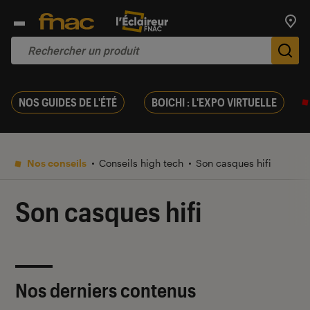
Trouv
De
NOS GUIDES DE L'ÉTÉ
BOICHI : L'EXPO VIRTUELLE
Nos conseils
Conseils high tech
Son casques hifi
Son casques hifi
Nos derniers contenus