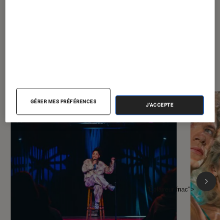
À la une de
VOIR TOUT
l'Éclaireur FNAC
GÉRER MES PRÉFÉRENCES
J'ACCEPTE
l'Éclaireur fnac">