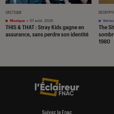
CRITIQUE
DÉCRYPT
Musique
•
07 août. 2026
Séries
THIS & THAT
: Stray Kids gagne en
The S
assurance, sans perdre son identité
sombr
1980
Suivez la Fnac