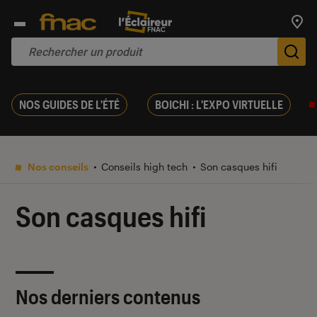
Trouv
De
NOS GUIDES DE L'ÉTÉ
BOICHI : L'EXPO VIRTUELLE
Nos conseils
Conseils high tech
Son casques hifi
Son casques hifi
Nos derniers contenus