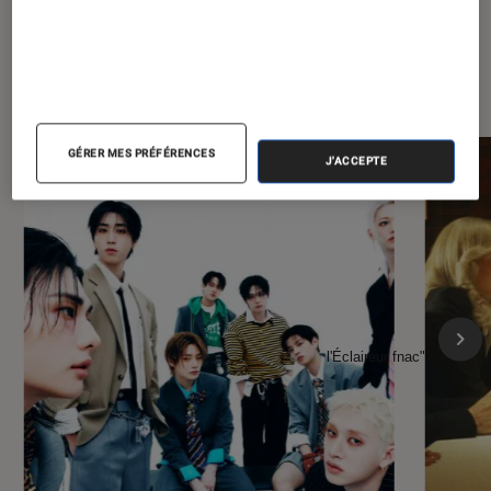
À la une de
VOIR TOUT
l'Éclaireur FNAC
GÉRER MES PRÉFÉRENCES
J'ACCEPTE
l'Éclaireur fnac">