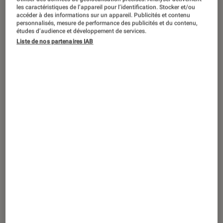
les caractéristiques de l’appareil pour l’identification. Stocker et/ou
accéder à des informations sur un appareil. Publicités et contenu
personnalisés, mesure de performance des publicités et du contenu,
études d’audience et développement de services.
SÉLECTION
Liste de nos partenaires IAB
Smartphones
•
21 mar. 2021
Top 10 des produits High Tech pour partir
en vacances