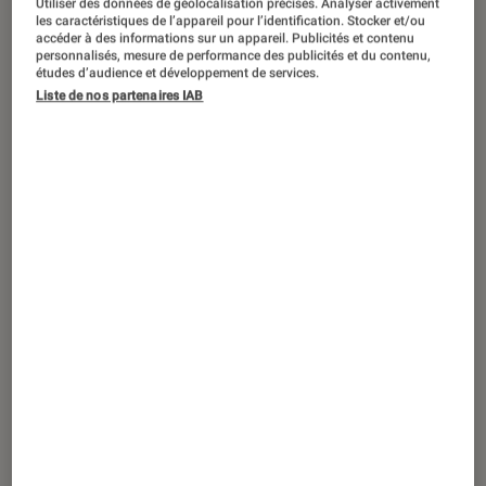
Utiliser des données de géolocalisation précises. Analyser activement
les caractéristiques de l’appareil pour l’identification. Stocker et/ou
accéder à des informations sur un appareil. Publicités et contenu
personnalisés, mesure de performance des publicités et du contenu,
études d’audience et développement de services.
ACTU
Liste de nos partenaires IAB
Smartphones
•
10 mai. 2017
Face à face : Huawei P10 vs Samsung
Galaxy S8