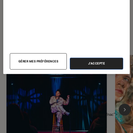
À la une de
VOIR TOUT
l'Éclaireur FNAC
GÉRER MES PRÉFÉRENCES
J'ACCEPTE
l'Éclaireur fnac">