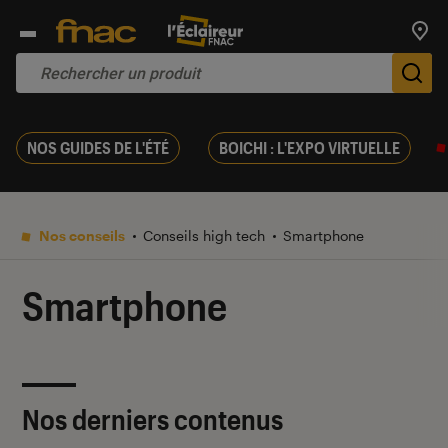
Trouv
De
NOS GUIDES DE L'ÉTÉ
BOICHI : L'EXPO VIRTUELLE
Nos conseils
Conseils high tech
Smartphone
Smartphone
Nos derniers contenus