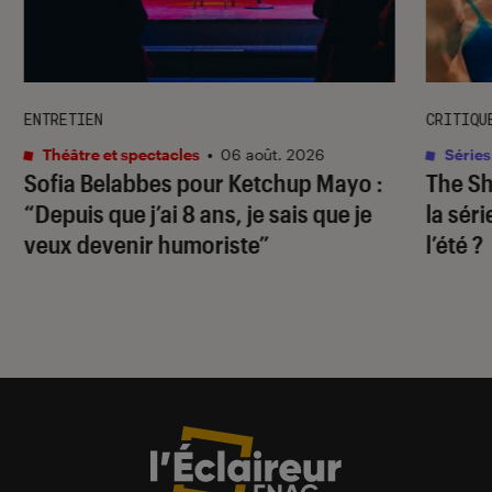
ENTRETIEN
CRITIQU
Théâtre et spectacles
•
06 août. 2026
Séries
Sofia Belabbes pour
Ketchup Mayo
:
The S
“Depuis que j’ai 8 ans, je sais que je
la sér
veux devenir humoriste”
l’été ?