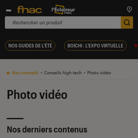
Trouv
De
NOS GUIDES DE L'ÉTÉ
BOICHI : L'EXPO VIRTUELLE
Nos conseils
Conseils high tech
Photo vidéo
Photo vidéo
Nos derniers contenus