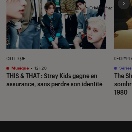
l'Éclaireur fnac">
CRITIQUE
DÉCRYPT
Musique
•
12H20
Séries
THIS & THAT
: Stray Kids gagne en
The S
assurance, sans perdre son identité
sombr
1980