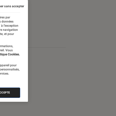
er sans accepter
ires par
es données
 à l’exception
re navigation
te, et pour
ormations,
reil. Vous
tique Cookies.
appareil pour
 personnalisés,
rvices.
ACCEPTE