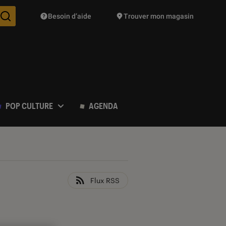
Besoin d’aide
Trouver mon magasin
Des suggestions de produits vont vous être proposées pendant vo
POP CULTURE
AGENDA
Flux RSS