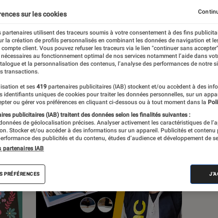
Continu
rences sur les cookies
 partenaires utilisent des traceurs soumis à votre consentement à des fins publicita
r la création de profils personnalisés en combinant les données de navigation et l
s
e compte client. Vous pouvez refuser les traceurs via le lien "continuer sans accepter"
 nécessaires au fonctionnement optimal de nos services notamment l’aide dans vot
atalogue et la personnalisation des contenus, l’analyse des performances de notre si
s transactions.
 guides
Tests
isation et ses
419
partenaires publicitaires (IAB) stockent et/ou accèdent à des inf
es identifiants uniques de cookies pour traiter les données personnelles, sur un appa
pter ou gérer vos préférences en cliquant ci-dessous ou à tout moment dans la
Poli
res publicitaires (IAB) traitent des données selon les finalités suivantes :
 données de géolocalisation précises. Analyser activement les caractéristiques de l’
tion. Stocker et/ou accéder à des informations sur un appareil. Publicités et contenu
erformance des publicités et du contenu, études d’audience et développement de se
s partenaires IAB
S PRÉFÉRENCES
J'