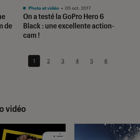
Photo et vidéo
•
05 oct. 2017
ne
On a testé la GoPro Hero 6
m de
Black : une excellente action-
cam !
1
2
3
4
5
6
to vidéo