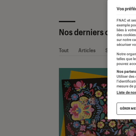
Vos préfé
FNAC et ses
exemple pou
Nos derniers contenu
liées à votr
des cookies
sur notre c
sécuriser vo
Tout
Articles
Sélections et
Notre organ
telles que l
pouvez acce
Nos partenai
Utiliser des
l’identifica
mesure de p
Liste de no
GÉRER ME