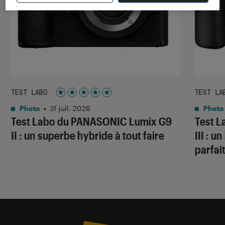
TEST LABO
TEST LA
Noté 5 étoiles sur 5
Photo
•
31 juil. 2026
Photo
Test Labo du PANASONIC Lumix G9
Test 
II : un superbe hybride à tout faire
III : 
parfai