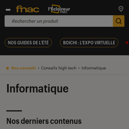
Trouv
De
NOS GUIDES DE L'ÉTÉ
BOICHI : L'EXPO VIRTUELLE
Nos conseils
Conseils high tech
Informatique
Informatique
Nos derniers contenus