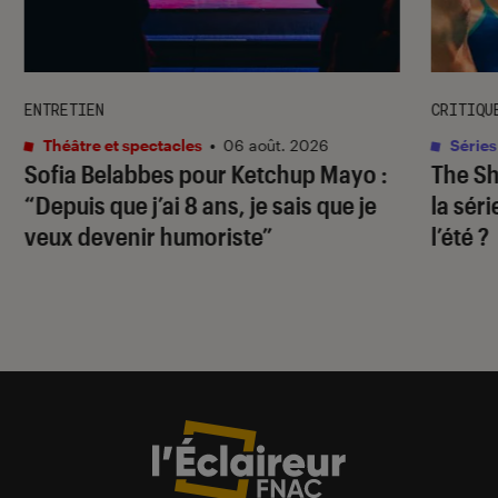
ENTRETIEN
CRITIQU
Théâtre et spectacles
•
06 août. 2026
Séries
Sofia Belabbes pour
Ketchup Mayo
:
The S
“Depuis que j’ai 8 ans, je sais que je
la sér
veux devenir humoriste”
l’été ?