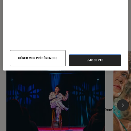
À la une de
VOIR TOUT
l'Éclaireur FNAC
GÉRER MES PRÉFÉRENCES
J'ACCEPTE
l'Éclaireur fnac">