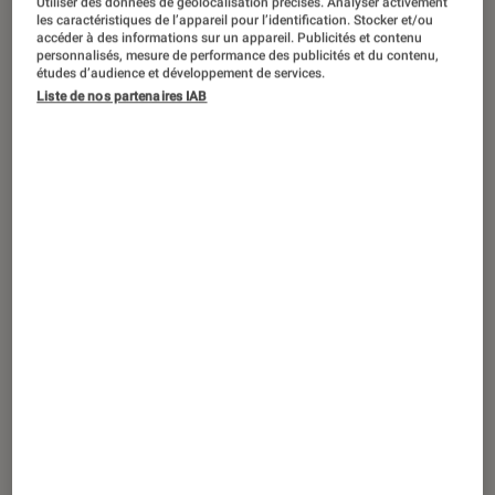
Utiliser des données de géolocalisation précises. Analyser activement
les caractéristiques de l’appareil pour l’identification. Stocker et/ou
accéder à des informations sur un appareil. Publicités et contenu
personnalisés, mesure de performance des publicités et du contenu,
études d’audience et développement de services.
SÉLECTION
Liste de nos partenaires IAB
Informatique
•
17 août. 2020
Le réversible à la mode : 5 produits
incontournables compatibles USB Type-
C