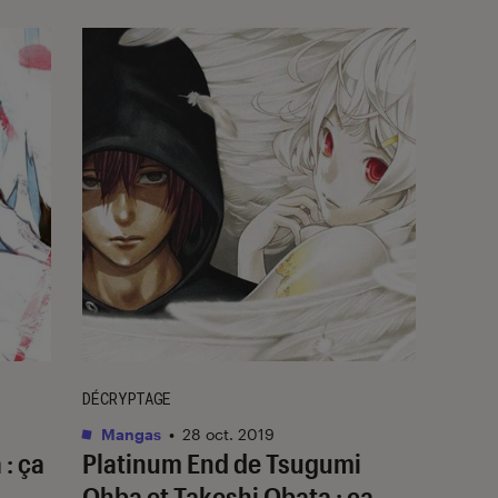
DÉCRYPTAGE
Mangas
•
28 oct. 2019
 : ça
Platinum End de Tsugumi
Ohba et Takeshi Obata : ça