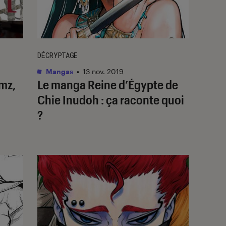
DÉCRYPTAGE
Mangas
•
13 nov. 2019
mz,
Le manga Reine d’Égypte de
Chie Inudoh : ça raconte quoi
?