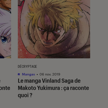
DÉCRYPTAGE
Mangas
•
06 nov. 2019
e
Le manga Vinland Saga de
conte
Makoto Yukimura : ça raconte
quoi ?