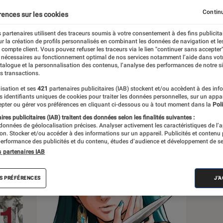
Continu
rences sur les cookies
 partenaires utilisent des traceurs soumis à votre consentement à des fins publicita
r la création de profils personnalisés en combinant les données de navigation et l
s
e compte client. Vous pouvez refuser les traceurs via le lien "continuer sans accepter"
 nécessaires au fonctionnement optimal de nos services notamment l’aide dans vot
atalogue et la personnalisation des contenus, l’analyse des performances de notre si
s transactions.
Sélections et guides
Tests
isation et ses
421
partenaires publicitaires (IAB) stockent et/ou accèdent à des inf
es identifiants uniques de cookies pour traiter les données personnelles, sur un appa
pter ou gérer vos préférences en cliquant ci-dessous ou à tout moment dans la
Poli
res publicitaires (IAB) traitent des données selon les finalités suivantes :
 données de géolocalisation précises. Analyser activement les caractéristiques de l’
tion. Stocker et/ou accéder à des informations sur un appareil. Publicités et contenu
erformance des publicités et du contenu, études d’audience et développement de se
s partenaires IAB
S PRÉFÉRENCES
J'