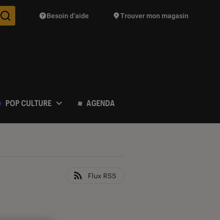
Besoin d’aide
Trouver mon magasin
Des suggestions de produits vont vous être proposées pendant vo
POP CULTURE
AGENDA
Flux RSS