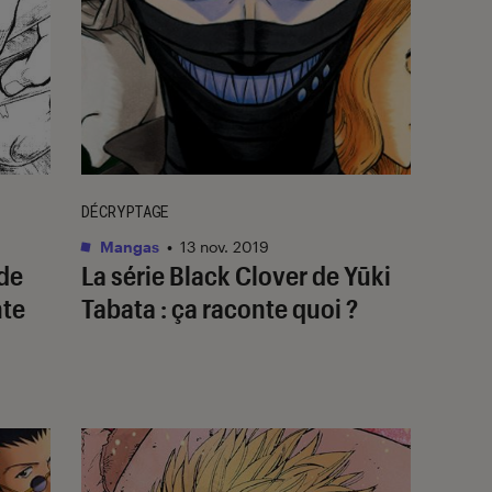
DÉCRYPTAGE
Mangas
•
13 nov. 2019
 de
La série Black Clover de Yūki
nte
Tabata : ça raconte quoi ?