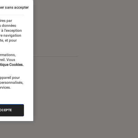
er sans accepter
ires par
es données
 à l’exception
re navigation
te, et pour
ormations,
reil. Vous
tique Cookies.
appareil pour
 personnalisés,
rvices.
ACCEPTE