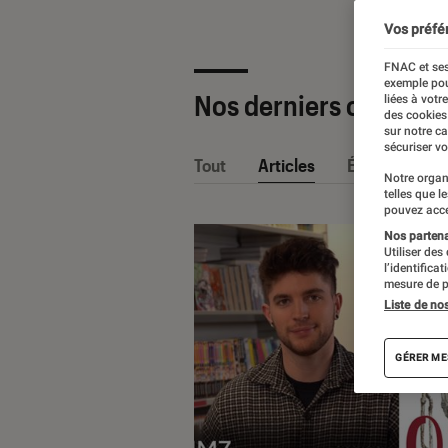
Vos préfé
FNAC et ses
exemple pou
Nos derniers contenu
liées à votr
des cookies
sur notre c
sécuriser vo
Tout
Articles
Événéments
Notre organ
telles que l
pouvez acce
Nos partenai
Utiliser des
l’identifica
mesure de p
Liste de no
GÉRER ME