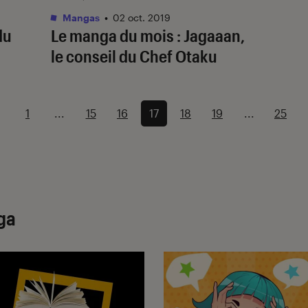
Mangas
•
02 oct. 2019
du
Le manga du mois : Jagaaan,
le conseil du Chef Otaku
1
...
15
16
17
18
19
...
25
ga