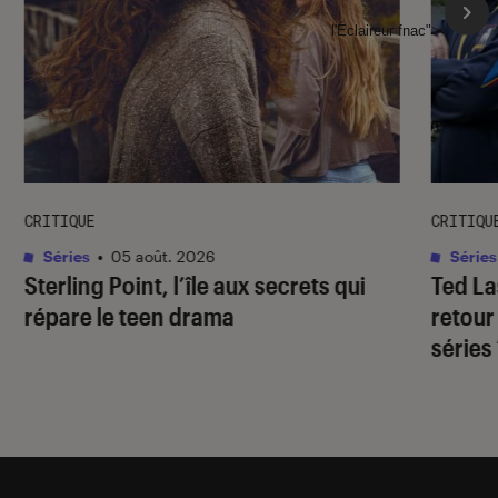
l'Éclaireur fnac">
CRITIQUE
CRITIQU
Séries
•
05 août. 2026
Séries
Sterling Point
, l’île aux secrets qui
Ted L
répare le teen drama
retour
séries