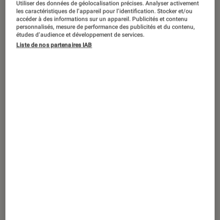
Utiliser des données de géolocalisation précises. Analyser activement
les caractéristiques de l’appareil pour l’identification. Stocker et/ou
accéder à des informations sur un appareil. Publicités et contenu
personnalisés, mesure de performance des publicités et du contenu,
études d’audience et développement de services.
ARTICLE
Liste de nos partenaires IAB
Livres / BD
•
20 août. 2021
La fileuse d’argent de Naomi Novik,
quand les femmes terrassent les
démons