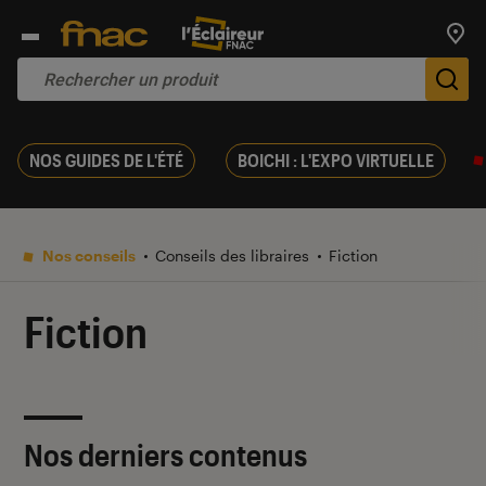
Trouv
De
NOS GUIDES DE L'ÉTÉ
BOICHI : L'EXPO VIRTUELLE
Nos conseils
Conseils des libraires
Fiction
Fiction
Nos derniers contenus