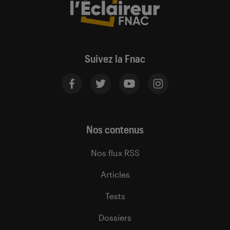
Suivez la Fnac
Nos contenus
Nos flux RSS
Articles
Tests
Dossiers