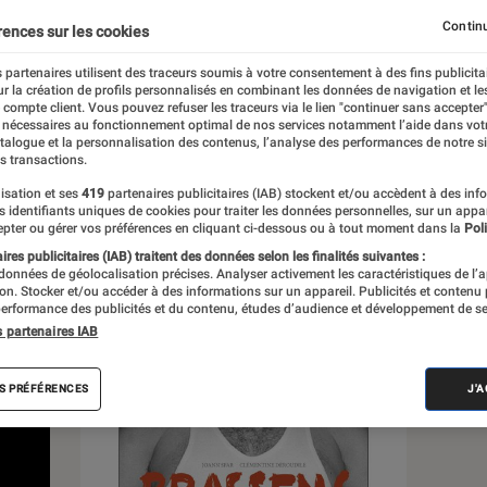
Continu
rences sur les cookies
 partenaires utilisent des traceurs soumis à votre consentement à des fins publicita
r la création de profils personnalisés en combinant les données de navigation et l
s
e compte client. Vous pouvez refuser les traceurs via le lien "continuer sans accepter"
 nécessaires au fonctionnement optimal de nos services notamment l’aide dans vot
atalogue et la personnalisation des contenus, l’analyse des performances de notre si
s transactions.
 guides
Tests
isation et ses
419
partenaires publicitaires (IAB) stockent et/ou accèdent à des inf
es identifiants uniques de cookies pour traiter les données personnelles, sur un appa
pter ou gérer vos préférences en cliquant ci-dessous ou à tout moment dans la
Poli
res publicitaires (IAB) traitent des données selon les finalités suivantes :
 données de géolocalisation précises. Analyser activement les caractéristiques de l’
tion. Stocker et/ou accéder à des informations sur un appareil. Publicités et contenu
erformance des publicités et du contenu, études d’audience et développement de se
s partenaires IAB
S PRÉFÉRENCES
J'