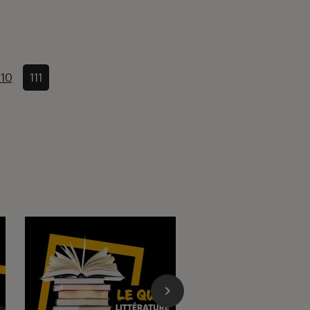
110
111