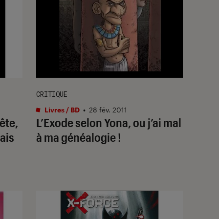
CRITIQUE
Livres / BD
•
28 fév. 2011
ête,
L’Exode selon Yona, ou j’ai mal
ais
à ma généalogie !