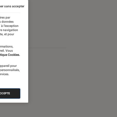
er sans accepter
ires par
es données
 à l’exception
re navigation
te, et pour
ormations,
reil. Vous
tique Cookies.
appareil pour
 personnalisés,
rvices.
ACCEPTE