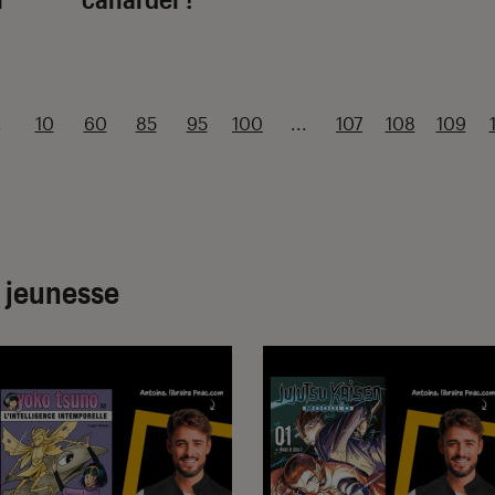
.
10
60
85
95
100
...
107
108
109
& jeunesse