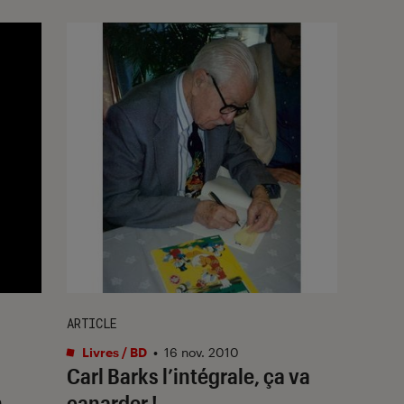
ARTICLE
Livres / BD
•
16 nov. 2010
Carl Barks l’intégrale, ça va
n
canarder !