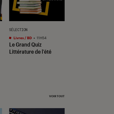
SÉLECTION
SÉLECTION
Livres / BD
•
11H54
Mangas
•
08 août. 2
Le Grand Quiz
Quelles sont les
Littérature de l’été
différentes catégo
de manga ?
VOIR TOUT