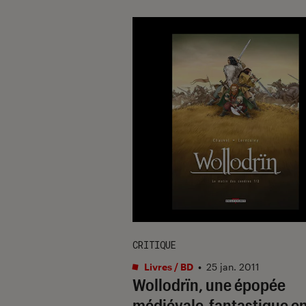
CRITIQUE
Livres / BD
•
25 jan. 2011
Wollodrïn, une épopée
médiévale-fantastique e