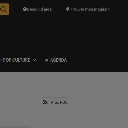
Besoin d’aide
Trouver mon magasin
Des suggestions de produits vont vous être proposées pendant vo
POP CULTURE
AGENDA
Flux RSS