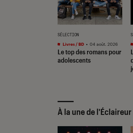
ION
SÉLECTION
S
s / BD
•
08 déc. 2025
Livres / BD
•
04 août. 2026
eilleurs livres de
Le top des romans pour
adolescents
À la une de
l'Éclaireu