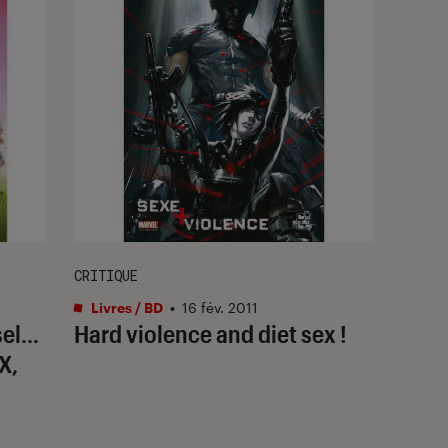
CRITIQUE
Livres / BD
•
16 fév. 2011
sel…
Hard violence and diet sex !
CX,