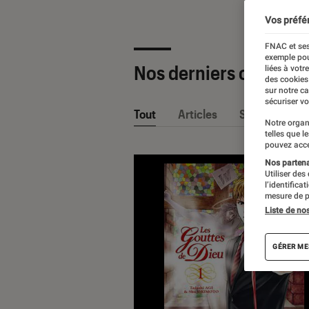
Vos préfé
FNAC et ses
exemple pou
Nos derniers contenu
liées à votr
des cookies
sur notre c
sécuriser vo
Tout
Articles
Sélections et
Notre organ
telles que l
pouvez acce
Nos partenai
Utiliser des
l’identifica
mesure de p
Liste de no
GÉRER ME