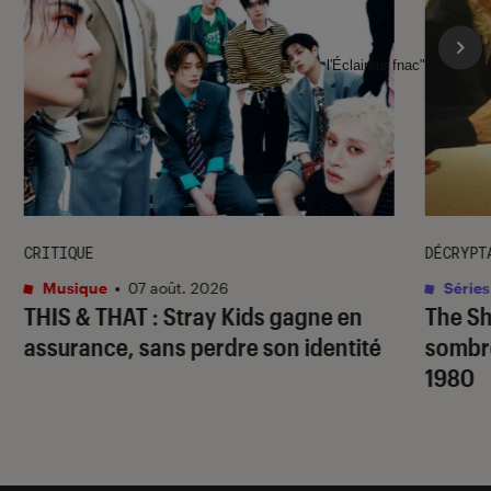
l'Éclaireur fnac">
CRITIQUE
DÉCRYPT
Musique
•
07 août. 2026
Séries
THIS & THAT
: Stray Kids gagne en
The S
assurance, sans perdre son identité
sombr
1980