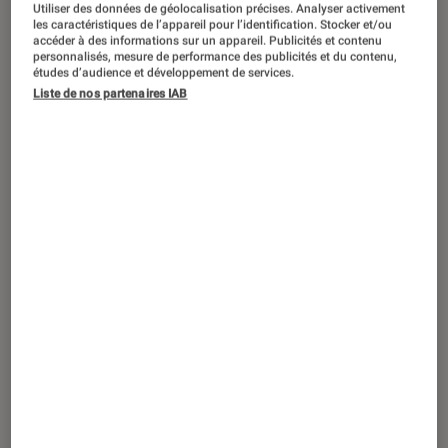
Utiliser des données de géolocalisation précises. Analyser activement
les caractéristiques de l’appareil pour l’identification. Stocker et/ou
accéder à des informations sur un appareil. Publicités et contenu
personnalisés, mesure de performance des publicités et du contenu,
études d’audience et développement de services.
DÉCRYPTAGE
Liste de nos partenaires IAB
Séries
•
28 août. 2025
« KPop Demon Hunters » : mais pourquoi
ce film d’animation bat tous les records
sur Netflix ?