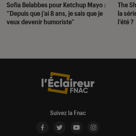
Sofia Belabbes pour
Ketchup Mayo
:
The S
“Depuis que j’ai 8 ans, je sais que je
la sér
veux devenir humoriste”
l’été ?
Suivez la Fnac