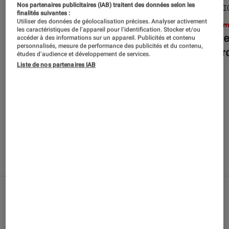
Nos partenaires publicitaires (IAB) traitent des données selon les
SÉLECTION
SÉLECTI
finalités suivantes :
Utiliser des données de géolocalisation précises. Analyser activement
Cinéma
•
29 juil. 2026
Ciném
les caractéristiques de l’appareil pour l’identification. Stocker et/ou
Top des sorties films en Blu-ray et
Top de
accéder à des informations sur un appareil. Publicités et contenu
personnalisés, mesure de performance des publicités et du contenu,
DVD d’août 2026
débarq
études d’audience et développement de services.
Liste de nos partenaires IAB
Nos derniers contenus
Tout
Articles
Sélections et guides
Tests