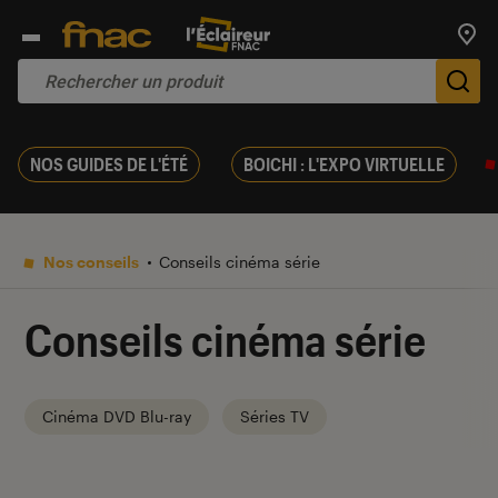
Trouv
De
NOS GUIDES DE L'ÉTÉ
BOICHI : L'EXPO VIRTUELLE
Nos conseils
Conseils cinéma série
Conseils cinéma série
Cinéma DVD Blu-ray
Séries TV