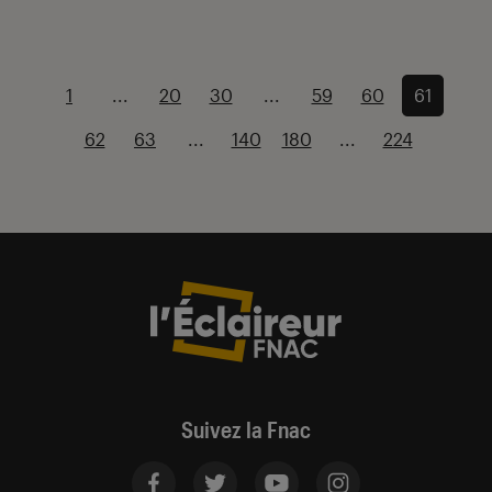
1
...
20
30
...
59
60
61
62
63
...
140
180
...
224
Suivez la Fnac