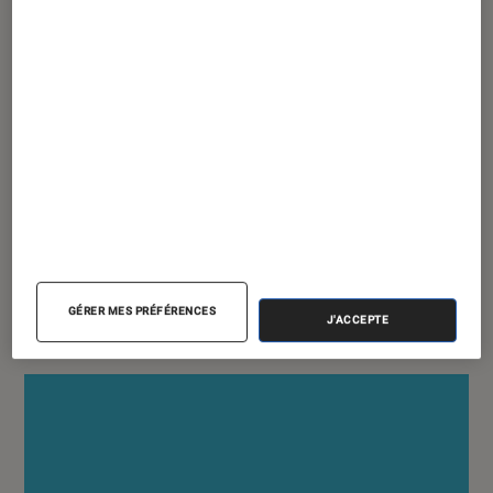
ACTU
Montres et bracelets connectés
•
01 mars 2021
Moto G, Watch et One : le vrai-faux
retour de Motorola dans l’univers des
montres connectées
GÉRER MES PRÉFÉRENCES
J'ACCEPTE