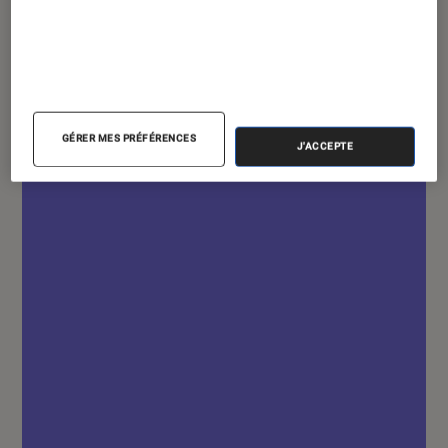
ARTICLE
Livres / BD
•
15 janvier 2020
Éowyn, la jouvencelle guerrière de
Tolkien
GÉRER MES PRÉFÉRENCES
J'ACCEPTE