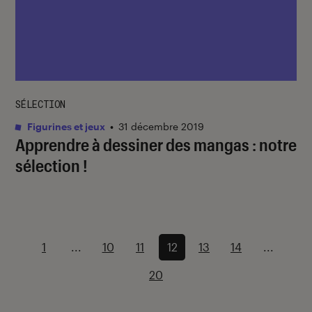
SÉLECTION
Figurines et jeux
•
31 décembre 2019
Apprendre à dessiner des mangas : notre
sélection !
1
...
10
11
12
13
14
...
20