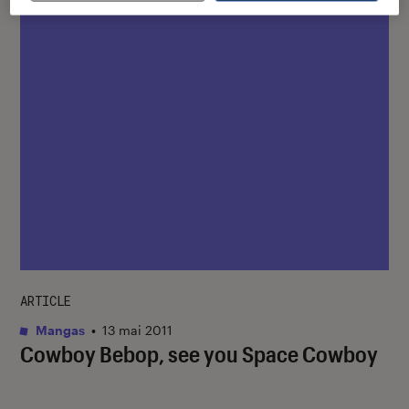
ARTICLE
Mangas
•
13 mai 2011
Cowboy Bebop, see you Space Cowboy