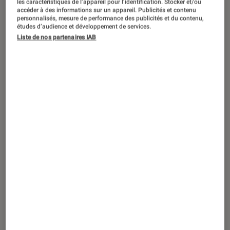
les caractéristiques de l’appareil pour l’identification. Stocker et/ou
accéder à des informations sur un appareil. Publicités et contenu
personnalisés, mesure de performance des publicités et du contenu,
études d’audience et développement de services.
Liste de nos partenaires IAB
CRITIQUE
Séries
•
08 avril 2019
Le Trône de Fer, Game of Thrones pour
les intimes