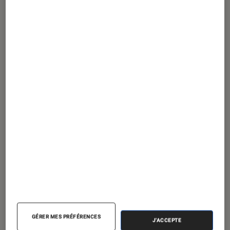
PRISE EN MAIN
Figurines et jeux
•
11 juillet 2011
Les Aventuriers du rail, à la conquête des
USA
GÉRER MES PRÉFÉRENCES
J'ACCEPTE