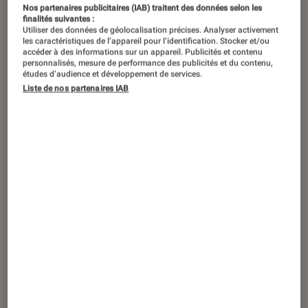
Issu des prolifiques studios Sunrise,
Nos partenaires publicitaires (IAB) traitent des données selon les
finalités suivantes :
Cowboy Bebop reste « la » référence
Utiliser des données de géolocalisation précises. Analyser activement
série anime dans le domaine science-
les caractéristiques de l’appareil pour l’identification. Stocker et/ou
accéder à des informations sur un appareil. Publicités et contenu
fiction/policier. Personnages attirants,
personnalisés, mesure de performance des publicités et du contenu,
études d’audience et développement de services.
épisodes d’une redoutable efficacité
Liste de nos partenaires IAB
et graphiquement impeccables, cette
série attire le fan d’anime comme le
miel une abeille. Attachez vos
ceintures et embarquez pour le Big
Shot Show des chasseurs de prime.
Introduction
2071…
Les humains ont peuplé le système
solaire
. Ils vivent sur Mars, Vénus et les
satellites de Jupiter. La Terre, quant à elle, s’est
rapidement dépeuplée suite à ce que l’on