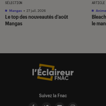
SÉLECTION
ARTICLE
Mangas
•
27 juil. 2026
Anime
Le top des nouveautés d’août
Bleac
Mangas
le ma
Suivez la Fnac