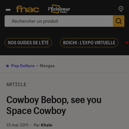
Trouv
De
NOS GUIDES DE L'ÉTÉ
BOICHI : L'EXPO VIRTUELLE
Pop Culture
Mangas
ARTICLE
Cowboy Bebop, see you
Space Cowboy
13 mai 2011
・
Par
Khalo