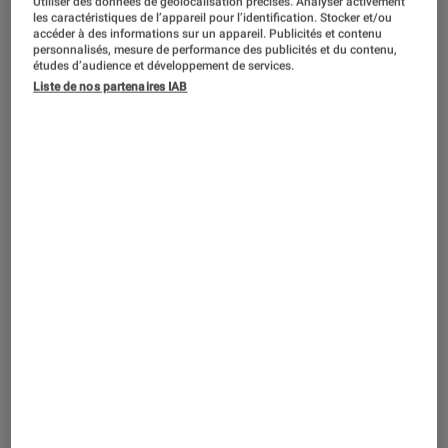
Utiliser des données de géolocalisation précises. Analyser activement
ACTU
les caractéristiques de l’appareil pour l’identification. Stocker et/ou
accéder à des informations sur un appareil. Publicités et contenu
Musique
•
11 mar. 2024
personnalisés, mesure de performance des publicités et du contenu,
Les Spice Girls vont se reformer pour
études d’audience et développement de services.
Liste de nos partenaires IAB
fêter leur 30 ans