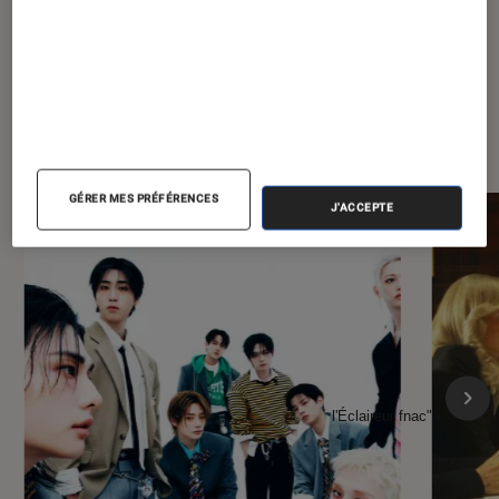
À la une de
VOIR TOUT
l'Éclaireur FNAC
GÉRER MES PRÉFÉRENCES
J'ACCEPTE
l'Éclaireur fnac">