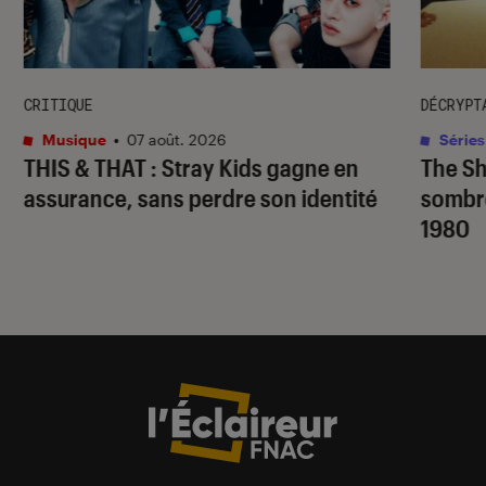
CRITIQUE
DÉCRYPT
Musique
•
07 août. 2026
Séries
THIS & THAT
: Stray Kids gagne en
The S
assurance, sans perdre son identité
sombr
1980