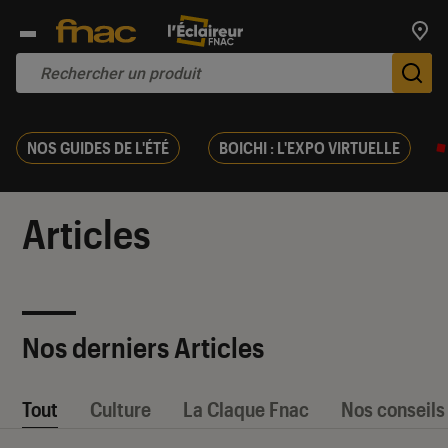
Trouv
De
NOS GUIDES DE L'ÉTÉ
BOICHI : L'EXPO VIRTUELLE
Articles
Nos derniers Articles
Tout
Culture
La Claque Fnac
Nos conseils